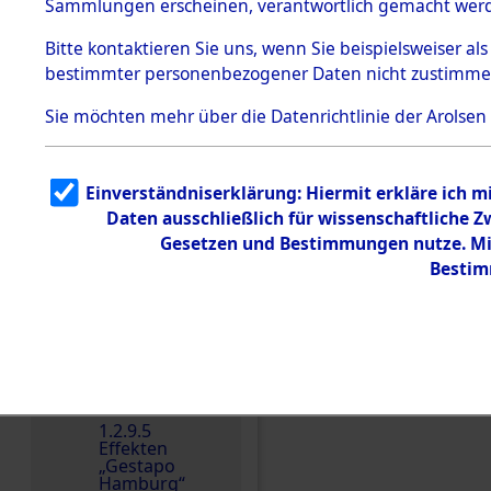
dem KZ
Sammlungen erscheinen, verantwortlich gemacht wer
Dachau
Bitte
kontaktieren
Sie uns, wenn Sie beispielsweiser al
1.2.9.2
Effekten aus
bestimmter personenbezogener Daten nicht zustimme
dem KZ
Dachau,
Sie möchten mehr über die Datenrichtlinie der Arolsen
Bayerisches
Landesentsch
ädigungsamt
1.2.9.3
Einverständniserklärung: Hiermit erkläre ich 
Effekten aus
Daten ausschließlich für wissenschaftliche
dem KZ
Einen Kommentar schr
Neuengamm
Gesetzen und Bestimmungen nutze. Mir
e
Bestim
Dokument
e
1.2.9.4
Effekten nicht
identifizierter
Eigentümer
1.2.9.5
Effekten
„Gestapo
Hamburg“