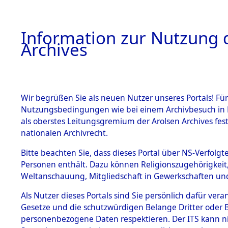
Information zur Nutzung d
Archives
HOME
BESTANDSBESCHREIBUNG
ARCHIVAL
Wir begrüßen Sie als neuen Nutzer unseres Portals! Für
Nutzungsbedingungen wie bei einem Archivbesuch in B
als oberstes Leitungsgremium der Arolsen Archives f
BESTÄNDE
0005 (108
nationalen Archivrecht.
1.
Bitte beachten Sie, dass dieses Portal über NS-Verfolgte
Inhaftierungsdoku
Personen enthält. Dazu können Religionszugehörigkeit,
mente
Weltanschauung, Mitgliedschaft in Gewerkschaften und 
1.2.9 Beim ITS
verwahrte
Als Nutzer dieses Portals sind Sie persönlich dafür vera
Effekten
Gesetze und die schutzwürdigen Belange Dritter oder B
1.2.9.1
personenbezogene Daten respektieren. Der ITS kann nic
Effekten aus