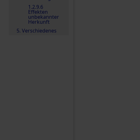
1.2.9.6
Effekten
unbekannter
Herkunft
5. Verschiedenes