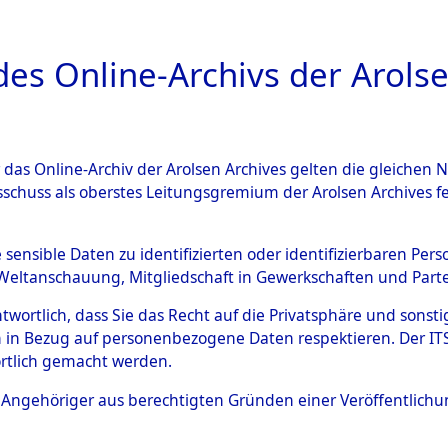
a
A
es Online-Archivs der Arolse
DIGITAL COLLEC
r das Online-Archiv der Arolsen Archives gelten die gleiche
ESCHREIBUNG
ARCHIVALE
ÜBERSICHT
BILD
sschuss als oberstes Leitungsgremium der Arolsen Archives 
004618)
e sensible Daten zu identifizierten oder identifizierbaren Pe
Weltanschauung, Mitgliedschaft in Gewerkschaften und Partei
antwortlich, dass Sie das Recht auf die Privatsphäre und sons
0007 (108004618)
 in Bezug auf personenbezogene Daten respektieren. Der ITS k
rtlich gemacht werden.
Person
DALMATIA
ls Angehöriger aus berechtigten Gründen einer Veröffentlic