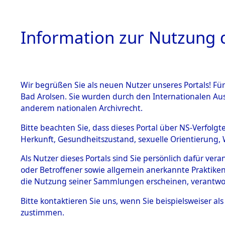
Information zur Nutzung d
Wir begrüßen Sie als neuen Nutzer unseres Portals! Fü
HOME
BESTANDSB
Bad Arolsen. Sie wurden durch den Internationalen Au
anderem nationalen Archivrecht.
BESTÄNDE
0007 (108
Bitte beachten Sie, dass dieses Portal über NS-Verfolgt
Herkunft, Gesundheitszustand, sexuelle Orientierung, 
1.
Inhaftierungsdoku
Als Nutzer dieses Portals sind Sie persönlich dafür ver
mente
oder Betroffener sowie allgemein anerkannte Praktiken
1.2.9 Beim ITS
die Nutzung seiner Sammlungen erscheinen, verantwo
verwahrte
Effekten
Bitte
kontaktieren
Sie uns, wenn Sie beispielsweiser a
1.2.9.1
zustimmen.
Effekten aus