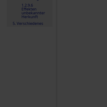
1.2.9.6
Effekten
unbekannter
Herkunft
5. Verschiedenes