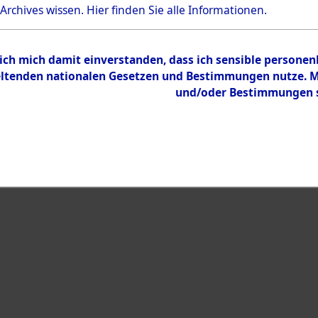
Bestand
 Archives wissen.
Hier
finden Sie alle Informationen.
Dokumente
 ich mich damit einverstanden, dass ich sensible persone
tenden nationalen Gesetzen und Bestimmungen nutze. Mir
und/oder Bestimmungen st
eiben →
0007 (108004618)