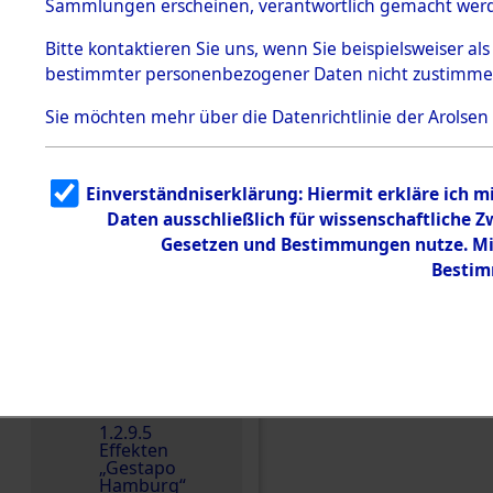
dem KZ
Sammlungen erscheinen, verantwortlich gemacht wer
Dachau
Bitte
kontaktieren
Sie uns, wenn Sie beispielsweiser al
1.2.9.2
Effekten aus
bestimmter personenbezogener Daten nicht zustimme
dem KZ
Dachau,
Sie möchten mehr über die Datenrichtlinie der Arolsen
Bayerisches
Landesentsch
ädigungsamt
1.2.9.3
Einverständniserklärung: Hiermit erkläre ich 
Effekten aus
Daten ausschließlich für wissenschaftliche
dem KZ
Einen Kommentar schr
Neuengamm
Gesetzen und Bestimmungen nutze. Mir
e
Bestim
Dokument
e
1.2.9.4
Effekten nicht
identifizierter
Eigentümer
1.2.9.5
Effekten
„Gestapo
Hamburg“