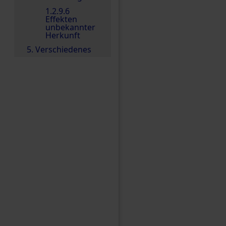
1.2.9.6
Effekten
unbekannter
Herkunft
5. Verschiedenes