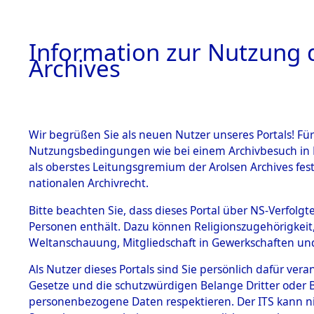
Information zur Nutzung d
Archives
HOME
BESTANDSBESCHREIBUNG
ARCHIVAL
Wir begrüßen Sie als neuen Nutzer unseres Portals! Für
Nutzungsbedingungen wie bei einem Archivbesuch in B
als oberstes Leitungsgremium der Arolsen Archives f
BESTÄNDE
0001 (108
nationalen Archivrecht.
1.
Bitte beachten Sie, dass dieses Portal über NS-Verfolgte
Inhaftierungsdoku
Personen enthält. Dazu können Religionszugehörigkeit,
mente
Weltanschauung, Mitgliedschaft in Gewerkschaften und 
1.2.9 Beim ITS
verwahrte
Als Nutzer dieses Portals sind Sie persönlich dafür vera
Effekten
Gesetze und die schutzwürdigen Belange Dritter oder B
1.2.9.1
personenbezogene Daten respektieren. Der ITS kann nic
Effekten aus