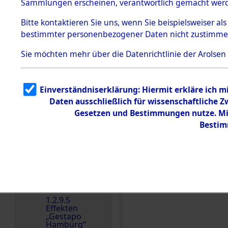
dem KZ
Sammlungen erscheinen, verantwortlich gemacht wer
Dachau
Bitte
kontaktieren
Sie uns, wenn Sie beispielsweiser al
1.2.9.2
Effekten aus
bestimmter personenbezogener Daten nicht zustimme
dem KZ
Dachau,
Sie möchten mehr über die Datenrichtlinie der Arolsen
Bayerisches
Landesentsch
ädigungsamt
1.2.9.3
Einverständniserklärung: Hiermit erkläre ich 
Effekten aus
Daten ausschließlich für wissenschaftliche
dem KZ
Einen Kommentar schr
Neuengamm
Gesetzen und Bestimmungen nutze. Mir
e
Bestim
Dokument
e
1.2.9.4
Effekten nicht
identifizierter
Eigentümer
1.2.9.5
Effekten
„Gestapo
Hamburg“