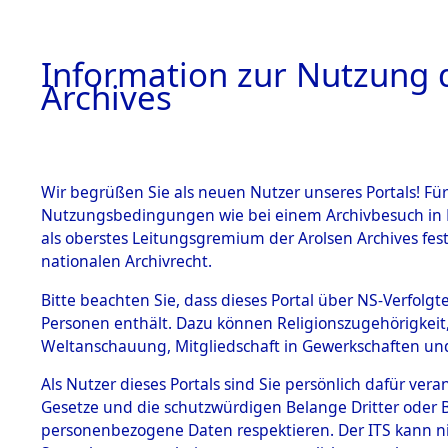
Information zur Nutzung d
Archives
HOME
BESTANDSBESCHREIBUNG
ARCHIVAL
Wir begrüßen Sie als neuen Nutzer unseres Portals! Für
Nutzungsbedingungen wie bei einem Archivbesuch in B
als oberstes Leitungsgremium der Arolsen Archives f
BESTÄNDE
0001 (108
nationalen Archivrecht.
1.
Bitte beachten Sie, dass dieses Portal über NS-Verfolgte
Inhaftierungsdoku
Personen enthält. Dazu können Religionszugehörigkeit,
mente
Weltanschauung, Mitgliedschaft in Gewerkschaften und 
1.2.9 Beim ITS
verwahrte
Als Nutzer dieses Portals sind Sie persönlich dafür vera
Effekten
Gesetze und die schutzwürdigen Belange Dritter oder B
1.2.9.1
personenbezogene Daten respektieren. Der ITS kann nic
Effekten aus