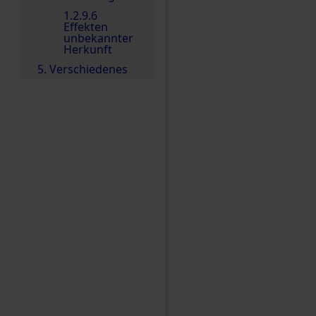
1.2.9.6
Effekten
unbekannter
Herkunft
5. Verschiedenes