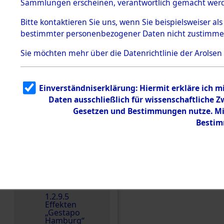
dem KZ
Sammlungen erscheinen, verantwortlich gemacht wer
Dachau
Bitte
kontaktieren
Sie uns, wenn Sie beispielsweiser al
1.2.9.2
Effekten aus
bestimmter personenbezogener Daten nicht zustimme
dem KZ
Dachau,
Sie möchten mehr über die Datenrichtlinie der Arolsen
Bayerisches
Landesentsch
ädigungsamt
1.2.9.3
Einverständniserklärung: Hiermit erkläre ich 
Effekten aus
Daten ausschließlich für wissenschaftliche
dem KZ
Einen Kommentar schr
Neuengamm
Gesetzen und Bestimmungen nutze. Mir
e
Bestim
Dokument
e
1.2.9.4
Effekten nicht
identifizierter
Eigentümer
1.2.9.5
Effekten
„Gestapo
Hamburg“