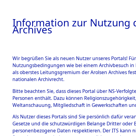
Information zur Nutzung d
Archives
HOME
BESTANDSBESCHREIBUNG
ARCHIVAL
Wir begrüßen Sie als neuen Nutzer unseres Portals! Für
Nutzungsbedingungen wie bei einem Archivbesuch in B
als oberstes Leitungsgremium der Arolsen Archives f
BESTÄNDE
0002 (108
nationalen Archivrecht.
1.
Bitte beachten Sie, dass dieses Portal über NS-Verfolgte
Inhaftierungsdoku
Personen enthält. Dazu können Religionszugehörigkeit,
mente
Weltanschauung, Mitgliedschaft in Gewerkschaften und 
1.2.9 Beim ITS
verwahrte
Als Nutzer dieses Portals sind Sie persönlich dafür vera
Effekten
Gesetze und die schutzwürdigen Belange Dritter oder B
1.2.9.1
personenbezogene Daten respektieren. Der ITS kann nic
Effekten aus