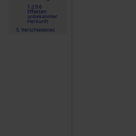
1.2.9.6
Effekten
unbekannter
Herkunft
5. Verschiedenes