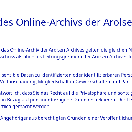
a
A
es Online-Archivs der Arolse
DIGITAL COLLEC
r das Online-Archiv der Arolsen Archives gelten die gleiche
ESCHREIBUNG
ARCHIVALE
ÜBERSICHT
BILD
sschuss als oberstes Leitungsgremium der Arolsen Archives 
004758)
e sensible Daten zu identifizierten oder identifizierbaren Pe
Weltanschauung, Mitgliedschaft in Gewerkschaften und Partei
antwortlich, dass Sie das Recht auf die Privatsphäre und sons
0002 (108004758)
 in Bezug auf personenbezogene Daten respektieren. Der ITS k
rtlich gemacht werden.
Person
DENISENKO
ls Angehöriger aus berechtigten Gründen einer Veröffentlic