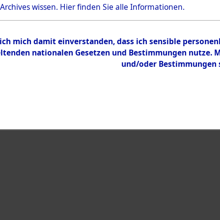
Bestand
 Archives wissen.
Hier
finden Sie alle Informationen.
Dokumente
 ich mich damit einverstanden, dass ich sensible persone
tenden nationalen Gesetzen und Bestimmungen nutze. Mir
und/oder Bestimmungen st
eiben →
0002 (108004758)