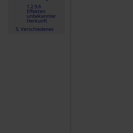
1.2.9.6
Effekten
unbekannter
Herkunft
5. Verschiedenes