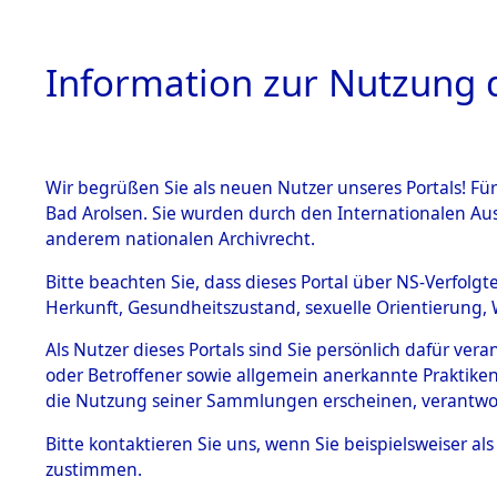
Information zur Nutzung d
Wir begrüßen Sie als neuen Nutzer unseres Portals! Fü
HOME
BESTANDSB
Bad Arolsen. Sie wurden durch den Internationalen Au
anderem nationalen Archivrecht.
BESTÄNDE
0002 (108
Bitte beachten Sie, dass dieses Portal über NS-Verfolgt
Herkunft, Gesundheitszustand, sexuelle Orientierung, 
1.
Inhaftierungsdoku
Als Nutzer dieses Portals sind Sie persönlich dafür ver
mente
oder Betroffener sowie allgemein anerkannte Praktiken
1.2.9 Beim ITS
die Nutzung seiner Sammlungen erscheinen, verantwo
verwahrte
Effekten
Bitte
kontaktieren
Sie uns, wenn Sie beispielsweiser a
1.2.9.1
zustimmen.
Effekten aus