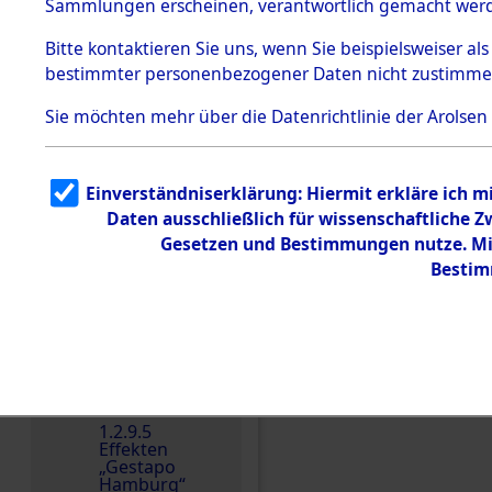
dem KZ
Sammlungen erscheinen, verantwortlich gemacht wer
Dachau
Bitte
kontaktieren
Sie uns, wenn Sie beispielsweiser al
1.2.9.2
Effekten aus
bestimmter personenbezogener Daten nicht zustimme
dem KZ
Dachau,
Sie möchten mehr über die Datenrichtlinie der Arolsen
Bayerisches
Landesentsch
ädigungsamt
1.2.9.3
Einverständniserklärung: Hiermit erkläre ich 
Effekten aus
Daten ausschließlich für wissenschaftliche
dem KZ
Einen Kommentar schr
Neuengamm
Gesetzen und Bestimmungen nutze. Mir
e
Bestim
Dokument
e
1.2.9.4
Effekten nicht
identifizierter
Eigentümer
1.2.9.5
Effekten
„Gestapo
Hamburg“