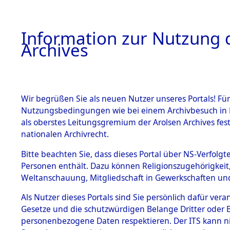
Information zur Nutzung d
Archives
HOME
BESTANDSBESCHREIBUNG
ARCHIVAL
Wir begrüßen Sie als neuen Nutzer unseres Portals! Für
Nutzungsbedingungen wie bei einem Archivbesuch in B
als oberstes Leitungsgremium der Arolsen Archives f
BESTÄNDE
0001 (108
nationalen Archivrecht.
1.
Bitte beachten Sie, dass dieses Portal über NS-Verfolgte
Inhaftierungsdoku
Personen enthält. Dazu können Religionszugehörigkeit,
mente
Weltanschauung, Mitgliedschaft in Gewerkschaften und 
1.2.9 Beim ITS
verwahrte
Als Nutzer dieses Portals sind Sie persönlich dafür vera
Effekten
Gesetze und die schutzwürdigen Belange Dritter oder B
1.2.9.1
personenbezogene Daten respektieren. Der ITS kann nic
Effekten aus