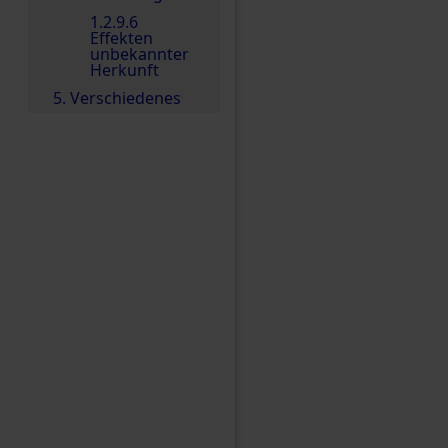
1.2.9.6
Effekten
unbekannter
Herkunft
5. Verschiedenes