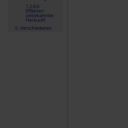
1.2.9.6
Effekten
unbekannter
Herkunft
5. Verschiedenes