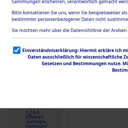
dem KZ
Sammlungen erscheinen, verantwortlich gemacht wer
Dachau
Bitte
kontaktieren
Sie uns, wenn Sie beispielsweiser al
1.2.9.2
Effekten aus
bestimmter personenbezogener Daten nicht zustimme
dem KZ
Dachau,
Sie möchten mehr über die Datenrichtlinie der Arolsen
Bayerisches
Landesentsch
ädigungsamt
1.2.9.3
Einverständniserklärung: Hiermit erkläre ich 
Effekten aus
Daten ausschließlich für wissenschaftliche
dem KZ
Einen Kommentar schr
Neuengamm
Gesetzen und Bestimmungen nutze. Mir
e
Bestim
Dokument
e
1.2.9.4
Effekten nicht
identifizierter
Eigentümer
1.2.9.5
Effekten
„Gestapo
Hamburg“