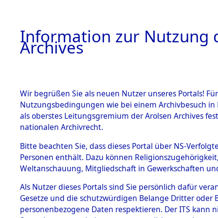
Information zur Nutzung d
Archives
HOME
BESTANDSBESCHREIBUNG
ARCHIVAL
Wir begrüßen Sie als neuen Nutzer unseres Portals! Für
Nutzungsbedingungen wie bei einem Archivbesuch in B
als oberstes Leitungsgremium der Arolsen Archives f
BESTÄNDE
0005 (108
nationalen Archivrecht.
1.
Bitte beachten Sie, dass dieses Portal über NS-Verfolgte
Inhaftierungsdoku
Personen enthält. Dazu können Religionszugehörigkeit,
mente
Weltanschauung, Mitgliedschaft in Gewerkschaften und 
1.2.9 Beim ITS
verwahrte
Als Nutzer dieses Portals sind Sie persönlich dafür vera
Effekten
Gesetze und die schutzwürdigen Belange Dritter oder B
1.2.9.1
personenbezogene Daten respektieren. Der ITS kann nic
Effekten aus