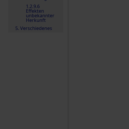
1.2.9.6
Effekten
unbekannter
Herkunft
5. Verschiedenes