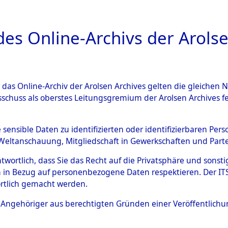
a
A
es Online-Archivs der Arolse
DIGITAL COLLEC
r das Online-Archiv der Arolsen Archives gelten die gleiche
ESCHREIBUNG
ARCHIVALE
ÜBERSICHT
BILD
sschuss als oberstes Leitungsgremium der Arolsen Archives 
004910)
e sensible Daten zu identifizierten oder identifizierbaren Pe
Weltanschauung, Mitgliedschaft in Gewerkschaften und Partei
antwortlich, dass Sie das Recht auf die Privatsphäre und sons
0004 (108004910)
 in Bezug auf personenbezogene Daten respektieren. Der ITS k
rtlich gemacht werden.
Person
DOBIJA, ST
ls Angehöriger aus berechtigten Gründen einer Veröffentlic