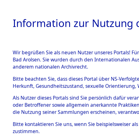
Information zur Nutzung d
Wir begrüßen Sie als neuen Nutzer unseres Portals! Fü
HOME
BESTANDSB
Bad Arolsen. Sie wurden durch den Internationalen Au
anderem nationalen Archivrecht.
BESTÄNDE
0004 (108
Bitte beachten Sie, dass dieses Portal über NS-Verfolgt
Herkunft, Gesundheitszustand, sexuelle Orientierung, 
1.
Inhaftierungsdoku
Als Nutzer dieses Portals sind Sie persönlich dafür ver
mente
oder Betroffener sowie allgemein anerkannte Praktiken
1.2.9 Beim ITS
die Nutzung seiner Sammlungen erscheinen, verantwo
verwahrte
Effekten
Bitte
kontaktieren
Sie uns, wenn Sie beispielsweiser a
1.2.9.1
zustimmen.
Effekten aus