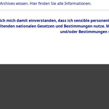
Bestand
 Archives wissen.
Hier
finden Sie alle Informationen.
Dokumente
 ich mich damit einverstanden, dass ich sensible persone
tenden nationalen Gesetzen und Bestimmungen nutze. Mir
und/oder Bestimmungen st
eiben →
0004 (108004910)