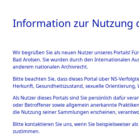
Information zur Nutzung d
Wir begrüßen Sie als neuen Nutzer unseres Portals! Fü
HOME
BESTANDSB
Bad Arolsen. Sie wurden durch den Internationalen Au
anderem nationalen Archivrecht.
BESTÄNDE
0002 (108
Bitte beachten Sie, dass dieses Portal über NS-Verfolgt
Herkunft, Gesundheitszustand, sexuelle Orientierung, 
1.
Inhaftierungsdoku
Als Nutzer dieses Portals sind Sie persönlich dafür ver
mente
oder Betroffener sowie allgemein anerkannte Praktiken
1.2.9 Beim ITS
die Nutzung seiner Sammlungen erscheinen, verantwo
verwahrte
Effekten
Bitte
kontaktieren
Sie uns, wenn Sie beispielsweiser a
1.2.9.1
zustimmen.
Effekten aus