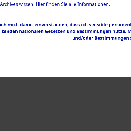
Bestand
 Archives wissen.
Hier
finden Sie alle Informationen.
Dokumente
 ich mich damit einverstanden, dass ich sensible persone
tenden nationalen Gesetzen und Bestimmungen nutze. Mir
und/oder Bestimmungen st
eiben →
0002 (108004945)