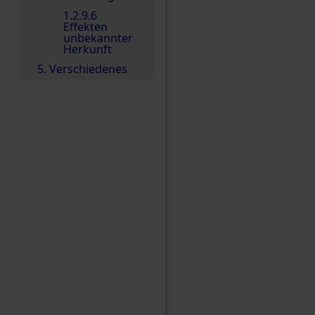
1.2.9.6
Effekten
unbekannter
Herkunft
5. Verschiedenes