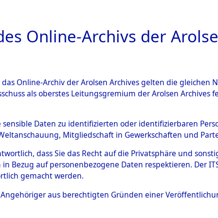
a
A
es Online-Archivs der Arolse
DIGITAL COLLEC
r das Online-Archiv der Arolsen Archives gelten die gleiche
ESCHREIBUNG
ARCHIVALE
ÜBERSICHT
BILD
sschuss als oberstes Leitungsgremium der Arolsen Archives 
004945)
e sensible Daten zu identifizierten oder identifizierbaren Pe
Weltanschauung, Mitgliedschaft in Gewerkschaften und Partei
antwortlich, dass Sie das Recht auf die Privatsphäre und sons
0002 (108004945)
 in Bezug auf personenbezogene Daten respektieren. Der ITS k
rtlich gemacht werden.
Person
DOBROWAL
ls Angehöriger aus berechtigten Gründen einer Veröffentlic