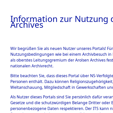
Information zur Nutzung d
Archives
HOME
BESTANDSBESCHREIBUNG
ARCHIVAL
Wir begrüßen Sie als neuen Nutzer unseres Portals! Für
Nutzungsbedingungen wie bei einem Archivbesuch in B
als oberstes Leitungsgremium der Arolsen Archives f
BESTÄNDE
0025 (108
nationalen Archivrecht.
1.
Bitte beachten Sie, dass dieses Portal über NS-Verfolgte
Inhaftierungsdoku
Personen enthält. Dazu können Religionszugehörigkeit,
mente
Weltanschauung, Mitgliedschaft in Gewerkschaften und 
1.2.9 Beim ITS
verwahrte
Als Nutzer dieses Portals sind Sie persönlich dafür vera
Effekten
Gesetze und die schutzwürdigen Belange Dritter oder B
1.2.9.1
personenbezogene Daten respektieren. Der ITS kann nic
Effekten aus