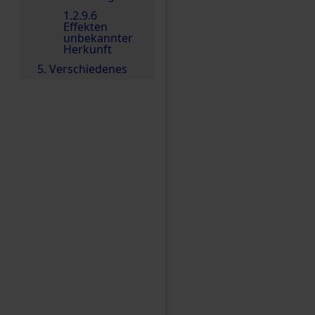
1.2.9.6
Effekten
unbekannter
Herkunft
5. Verschiedenes