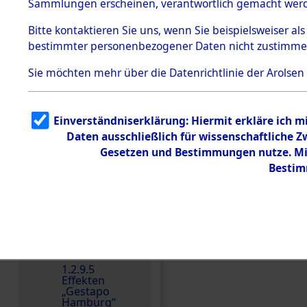
dem KZ
Sammlungen erscheinen, verantwortlich gemacht wer
Dachau
Bitte
kontaktieren
Sie uns, wenn Sie beispielsweiser al
1.2.9.2
Effekten aus
bestimmter personenbezogener Daten nicht zustimme
dem KZ
Dachau,
Sie möchten mehr über die Datenrichtlinie der Arolsen
Bayerisches
Landesentsch
ädigungsamt
1.2.9.3
Einverständniserklärung: Hiermit erkläre ich 
Effekten aus
Daten ausschließlich für wissenschaftliche
dem KZ
Einen Kommentar schr
Neuengamm
Gesetzen und Bestimmungen nutze. Mir
e
Bestim
Dokument
e
1.2.9.4
Effekten nicht
identifizierter
Eigentümer
1.2.9.5
Effekten
„Gestapo
Hamburg“