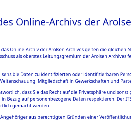
a
A
es Online-Archivs der Arolse
DIGITAL COLLEC
r das Online-Archiv der Arolsen Archives gelten die gleiche
ESCHREIBUNG
ARCHIVALE
ÜBERSICHT
BILD
sschuss als oberstes Leitungsgremium der Arolsen Archives 
005031)
e sensible Daten zu identifizierten oder identifizierbaren Pe
Weltanschauung, Mitgliedschaft in Gewerkschaften und Partei
antwortlich, dass Sie das Recht auf die Privatsphäre und sons
0027 (108005031)
 in Bezug auf personenbezogene Daten respektieren. Der ITS k
rtlich gemacht werden.
Person
DOODS, E.
ls Angehöriger aus berechtigten Gründen einer Veröffentlic