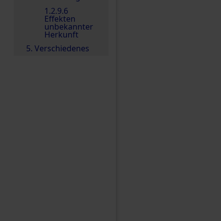
1.2.9.6
Effekten
unbekannter
Herkunft
5. Verschiedenes