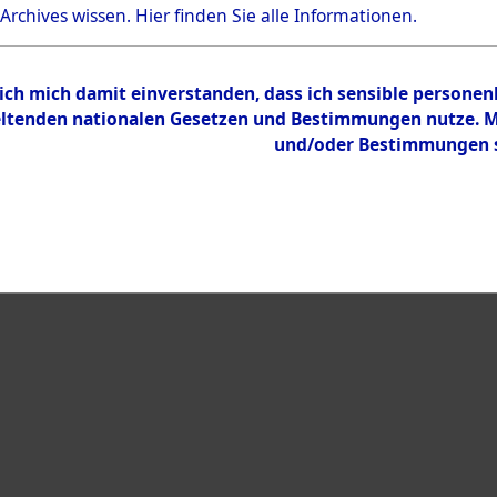
Bestand
 Archives wissen.
Hier
finden Sie alle Informationen.
Dokumente
 ich mich damit einverstanden, dass ich sensible persone
tenden nationalen Gesetzen und Bestimmungen nutze. Mir
und/oder Bestimmungen st
eiben →
0027 (108005031)