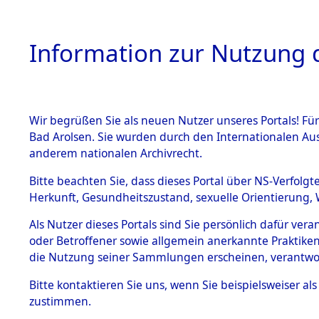
Information zur Nutzung d
Wir begrüßen Sie als neuen Nutzer unseres Portals! Fü
HOME
BESTANDSB
Bad Arolsen. Sie wurden durch den Internationalen Au
anderem nationalen Archivrecht.
BESTÄNDE
0027 (108
Bitte beachten Sie, dass dieses Portal über NS-Verfolgt
Herkunft, Gesundheitszustand, sexuelle Orientierung, 
1.
Inhaftierungsdoku
Als Nutzer dieses Portals sind Sie persönlich dafür ver
mente
oder Betroffener sowie allgemein anerkannte Praktiken
1.2.9 Beim ITS
die Nutzung seiner Sammlungen erscheinen, verantwo
verwahrte
Effekten
Bitte
kontaktieren
Sie uns, wenn Sie beispielsweiser a
1.2.9.1
zustimmen.
Effekten aus