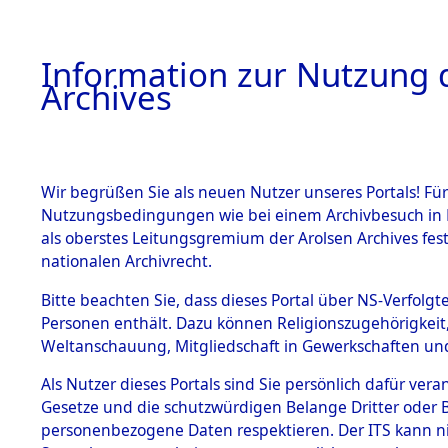
Information zur Nutzung d
Archives
HOME
BESTANDSBESCHREIBUNG
ARCHIVAL
Wir begrüßen Sie als neuen Nutzer unseres Portals! Für
Nutzungsbedingungen wie bei einem Archivbesuch in B
als oberstes Leitungsgremium der Arolsen Archives f
BESTÄNDE
0003 (108
nationalen Archivrecht.
1.
Bitte beachten Sie, dass dieses Portal über NS-Verfolgte
Inhaftierungsdoku
Personen enthält. Dazu können Religionszugehörigkeit,
mente
Weltanschauung, Mitgliedschaft in Gewerkschaften und 
1.2.9 Beim ITS
verwahrte
Als Nutzer dieses Portals sind Sie persönlich dafür vera
Effekten
Gesetze und die schutzwürdigen Belange Dritter oder B
1.2.9.1
personenbezogene Daten respektieren. Der ITS kann nic
Effekten aus