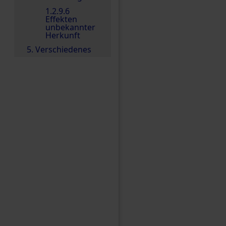
1.2.9.6
Effekten
unbekannter
Herkunft
5. Verschiedenes