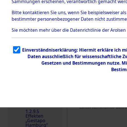
dem KZ
Sammlungen erscheinen, verantwortlich gemacht wer
Dachau
Bitte
kontaktieren
Sie uns, wenn Sie beispielsweiser al
1.2.9.2
Effekten aus
bestimmter personenbezogener Daten nicht zustimme
dem KZ
Dachau,
Sie möchten mehr über die Datenrichtlinie der Arolsen
Bayerisches
Landesentsch
ädigungsamt
1.2.9.3
Einverständniserklärung: Hiermit erkläre ich 
Effekten aus
Daten ausschließlich für wissenschaftliche
dem KZ
Neuengamm
Gesetzen und Bestimmungen nutze. Mir
e
Bestim
Dokument
e
1.2.9.4
Effekten nicht
identifizierter
Eigentümer
Einen Kommentar schr
1.2.9.5
Effekten
„Gestapo
Hamburg“