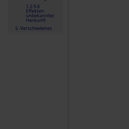
1.2.9.6
Effekten
unbekannter
Herkunft
5. Verschiedenes