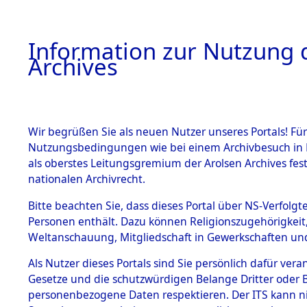
Information zur Nutzung d
Archives
HOME
BESTANDSBESCHREIBUNG
ARCHIVAL
Wir begrüßen Sie als neuen Nutzer unseres Portals! Für
Nutzungsbedingungen wie bei einem Archivbesuch in B
als oberstes Leitungsgremium der Arolsen Archives f
BESTÄNDE
0002 (108
nationalen Archivrecht.
1.
Bitte beachten Sie, dass dieses Portal über NS-Verfolgte
Inhaftierungsdoku
Personen enthält. Dazu können Religionszugehörigkeit,
mente
Weltanschauung, Mitgliedschaft in Gewerkschaften und 
1.2.9 Beim ITS
verwahrte
Als Nutzer dieses Portals sind Sie persönlich dafür vera
Effekten
Gesetze und die schutzwürdigen Belange Dritter oder B
1.2.9.1
personenbezogene Daten respektieren. Der ITS kann nic
Effekten aus