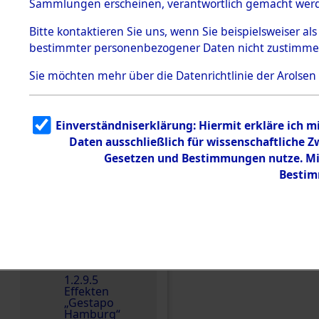
dem KZ
Sammlungen erscheinen, verantwortlich gemacht wer
Dachau
Bitte
kontaktieren
Sie uns, wenn Sie beispielsweiser al
1.2.9.2
Effekten aus
bestimmter personenbezogener Daten nicht zustimme
dem KZ
Dachau,
Sie möchten mehr über die Datenrichtlinie der Arolsen
Bayerisches
Landesentsch
ädigungsamt
1.2.9.3
Einverständniserklärung: Hiermit erkläre ich 
Effekten aus
Einen Kommentar schr
Daten ausschließlich für wissenschaftliche
dem KZ
Neuengamm
Gesetzen und Bestimmungen nutze. Mir
e
Bestim
Dokument
e
1.2.9.4
Effekten nicht
identifizierter
Eigentümer
1.2.9.5
Effekten
„Gestapo
Hamburg“