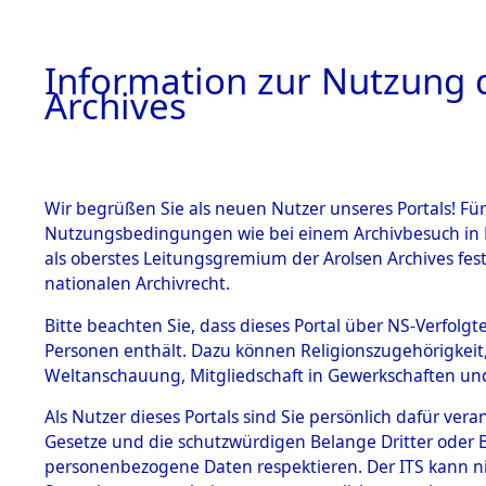
Information zur Nutzung d
Archives
HOME
BESTANDSBESCHREIBUNG
ARCHIVAL
Wir begrüßen Sie als neuen Nutzer unseres Portals! Für
Nutzungsbedingungen wie bei einem Archivbesuch in B
als oberstes Leitungsgremium der Arolsen Archives f
BESTÄNDE
0001 (108
nationalen Archivrecht.
1.
Bitte beachten Sie, dass dieses Portal über NS-Verfolgte
Inhaftierungsdoku
Personen enthält. Dazu können Religionszugehörigkeit,
mente
Weltanschauung, Mitgliedschaft in Gewerkschaften und 
1.2.9 Beim ITS
verwahrte
Als Nutzer dieses Portals sind Sie persönlich dafür vera
Effekten
Gesetze und die schutzwürdigen Belange Dritter oder B
1.2.9.1
personenbezogene Daten respektieren. Der ITS kann nic
Effekten aus