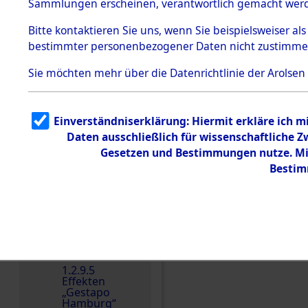
dem KZ
Sammlungen erscheinen, verantwortlich gemacht wer
Dachau
Bitte
kontaktieren
Sie uns, wenn Sie beispielsweiser al
1.2.9.2
Effekten aus
bestimmter personenbezogener Daten nicht zustimme
dem KZ
Dachau,
Sie möchten mehr über die Datenrichtlinie der Arolsen
Bayerisches
Landesentsch
ädigungsamt
1.2.9.3
Einverständniserklärung: Hiermit erkläre ich 
Effekten aus
Daten ausschließlich für wissenschaftliche
dem KZ
Einen Kommentar schr
Neuengamm
Gesetzen und Bestimmungen nutze. Mir
e
Bestim
Dokument
e
1.2.9.4
Effekten nicht
identifizierter
Eigentümer
1.2.9.5
Effekten
„Gestapo
Hamburg“