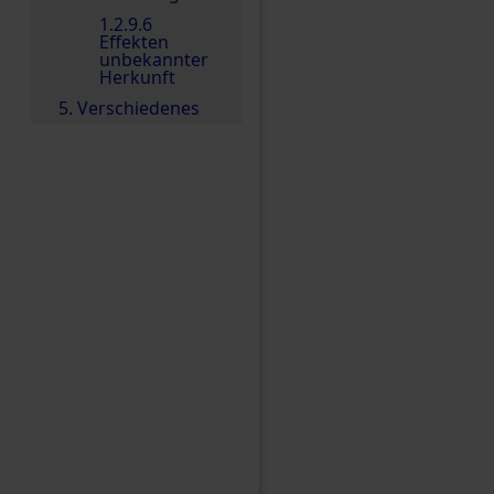
1.2.9.6
Effekten
unbekannter
Herkunft
5. Verschiedenes