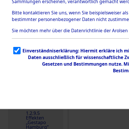
dem KZ
Sammlungen erscheinen, verantwortlich gemacht wer
Dachau
Bitte
kontaktieren
Sie uns, wenn Sie beispielsweiser al
1.2.9.2
Effekten aus
bestimmter personenbezogener Daten nicht zustimme
dem KZ
Dachau,
Sie möchten mehr über die Datenrichtlinie der Arolsen
Bayerisches
Landesentsch
ädigungsamt
1.2.9.3
Einverständniserklärung: Hiermit erkläre ich 
Effekten aus
Daten ausschließlich für wissenschaftliche
dem KZ
Einen Kommentar schr
Neuengamm
Gesetzen und Bestimmungen nutze. Mir
e
Bestim
Dokument
e
1.2.9.4
Effekten nicht
identifizierter
Eigentümer
1.2.9.5
Effekten
„Gestapo
Hamburg“