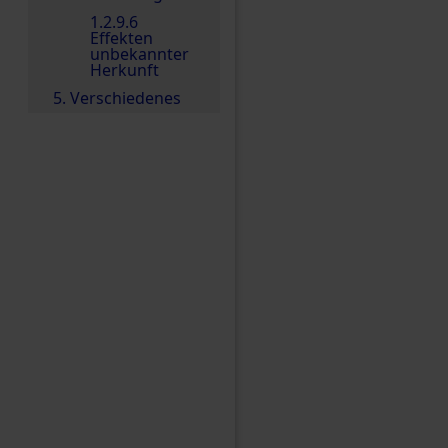
1.2.9.6
Effekten
unbekannter
Herkunft
5. Verschiedenes