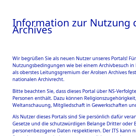
Information zur Nutzung d
Archives
HOME
BESTANDSBESCHREIBUNG
ARCHIVAL
Wir begrüßen Sie als neuen Nutzer unseres Portals! Für
Nutzungsbedingungen wie bei einem Archivbesuch in B
als oberstes Leitungsgremium der Arolsen Archives f
BESTÄNDE
0001 (108
nationalen Archivrecht.
1.
Bitte beachten Sie, dass dieses Portal über NS-Verfolgte
Inhaftierungsdoku
Personen enthält. Dazu können Religionszugehörigkeit,
mente
Weltanschauung, Mitgliedschaft in Gewerkschaften und 
1.2.9 Beim ITS
verwahrte
Als Nutzer dieses Portals sind Sie persönlich dafür vera
Effekten
Gesetze und die schutzwürdigen Belange Dritter oder B
1.2.9.1
personenbezogene Daten respektieren. Der ITS kann nic
Effekten aus