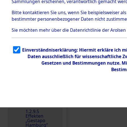
dem KZ
Sammlungen erscheinen, verantwortlich gemacht wer
Dachau
Bitte
kontaktieren
Sie uns, wenn Sie beispielsweiser al
1.2.9.2
Effekten aus
bestimmter personenbezogener Daten nicht zustimme
dem KZ
Dachau,
Sie möchten mehr über die Datenrichtlinie der Arolsen
Bayerisches
Landesentsch
ädigungsamt
1.2.9.3
Einverständniserklärung: Hiermit erkläre ich 
Effekten aus
Daten ausschließlich für wissenschaftliche
dem KZ
Einen Kommentar schr
Neuengamm
Gesetzen und Bestimmungen nutze. Mir
e
Bestim
Dokument
e
1.2.9.4
Effekten nicht
identifizierter
Eigentümer
1.2.9.5
Effekten
„Gestapo
Hamburg“