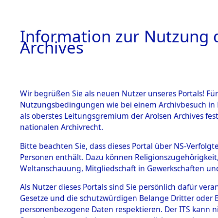
Information zur Nutzung d
Archives
HOME
BESTANDSBESCHREIBUNG
ARCHIVAL
Wir begrüßen Sie als neuen Nutzer unseres Portals! Für
Nutzungsbedingungen wie bei einem Archivbesuch in B
als oberstes Leitungsgremium der Arolsen Archives f
BESTÄNDE
0004 (108
nationalen Archivrecht.
1.
Bitte beachten Sie, dass dieses Portal über NS-Verfolgte
Inhaftierungsdoku
Personen enthält. Dazu können Religionszugehörigkeit,
mente
Weltanschauung, Mitgliedschaft in Gewerkschaften und 
1.2.9 Beim ITS
verwahrte
Als Nutzer dieses Portals sind Sie persönlich dafür vera
Effekten
Gesetze und die schutzwürdigen Belange Dritter oder B
1.2.9.1
personenbezogene Daten respektieren. Der ITS kann nic
Effekten aus