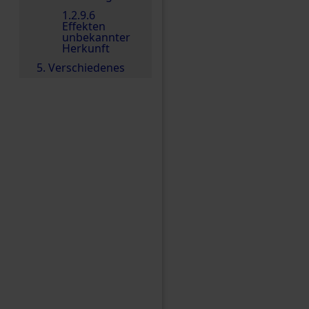
1.2.9.6
Effekten
unbekannter
Herkunft
5. Verschiedenes