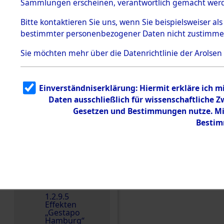
dem KZ
Sammlungen erscheinen, verantwortlich gemacht wer
Dachau
Bitte
kontaktieren
Sie uns, wenn Sie beispielsweiser al
1.2.9.2
Effekten aus
bestimmter personenbezogener Daten nicht zustimme
dem KZ
Dachau,
Sie möchten mehr über die Datenrichtlinie der Arolsen
Bayerisches
Landesentsch
ädigungsamt
1.2.9.3
Einverständniserklärung: Hiermit erkläre ich 
Effekten aus
Daten ausschließlich für wissenschaftliche
dem KZ
Einen Kommentar schr
Neuengamm
Gesetzen und Bestimmungen nutze. Mir
e
Bestim
Dokument
e
1.2.9.4
Effekten nicht
identifizierter
Eigentümer
1.2.9.5
Effekten
„Gestapo
Hamburg“