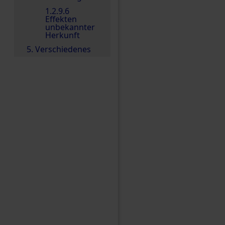
1.2.9.6
Effekten
unbekannter
Herkunft
5. Verschiedenes