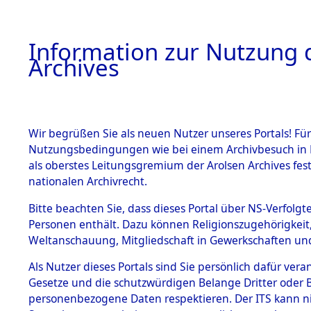
Information zur Nutzung d
Archives
HOME
BESTANDSBESCHREIBUNG
ARCHIVAL
Wir begrüßen Sie als neuen Nutzer unseres Portals! Für
Nutzungsbedingungen wie bei einem Archivbesuch in B
als oberstes Leitungsgremium der Arolsen Archives f
BESTÄNDE
0003 (108
nationalen Archivrecht.
1.
Bitte beachten Sie, dass dieses Portal über NS-Verfolgte
Inhaftierungsdoku
Personen enthält. Dazu können Religionszugehörigkeit,
mente
Weltanschauung, Mitgliedschaft in Gewerkschaften und 
1.2.9 Beim ITS
verwahrte
Als Nutzer dieses Portals sind Sie persönlich dafür vera
Effekten
Gesetze und die schutzwürdigen Belange Dritter oder B
1.2.9.1
personenbezogene Daten respektieren. Der ITS kann nic
Effekten aus