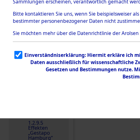
dem KZ
Sammlungen erscheinen, verantwortlich gemacht wer
Dachau
Bitte
kontaktieren
Sie uns, wenn Sie beispielsweiser al
1.2.9.2
Effekten aus
bestimmter personenbezogener Daten nicht zustimme
dem KZ
Dachau,
Sie möchten mehr über die Datenrichtlinie der Arolsen
Bayerisches
Landesentsch
ädigungsamt
1.2.9.3
Einverständniserklärung: Hiermit erkläre ich 
Effekten aus
Daten ausschließlich für wissenschaftliche
dem KZ
Einen Kommentar schr
Neuengamm
Gesetzen und Bestimmungen nutze. Mir
e
Bestim
Dokument
e
1.2.9.4
Effekten nicht
identifizierter
Eigentümer
1.2.9.5
Effekten
„Gestapo
Hamburg“