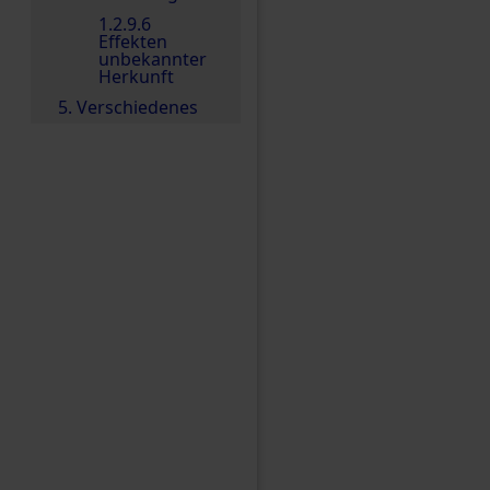
1.2.9.6
Effekten
unbekannter
Herkunft
5. Verschiedenes