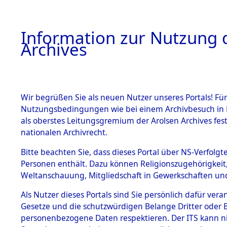
Information zur Nutzung d
Archives
HOME
BESTANDSBESCHREIBUNG
ARCHIVAL
Wir begrüßen Sie als neuen Nutzer unseres Portals! Für
Nutzungsbedingungen wie bei einem Archivbesuch in B
als oberstes Leitungsgremium der Arolsen Archives f
BESTÄNDE
0002 (108
nationalen Archivrecht.
1.
Bitte beachten Sie, dass dieses Portal über NS-Verfolgte
Inhaftierungsdoku
Personen enthält. Dazu können Religionszugehörigkeit,
mente
Weltanschauung, Mitgliedschaft in Gewerkschaften und 
1.2.9 Beim ITS
verwahrte
Als Nutzer dieses Portals sind Sie persönlich dafür vera
Effekten
Gesetze und die schutzwürdigen Belange Dritter oder B
1.2.9.1
personenbezogene Daten respektieren. Der ITS kann nic
Effekten aus