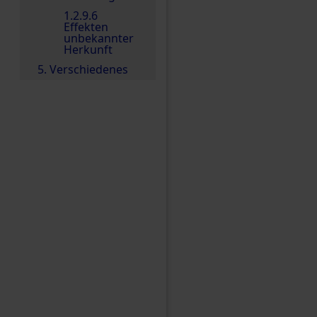
1.2.9.6
Effekten
unbekannter
Herkunft
5. Verschiedenes