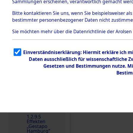
dem KZ
Sammlungen erscheinen, verantwortlich gemacht wer
Dachau
Bitte
kontaktieren
Sie uns, wenn Sie beispielsweiser al
1.2.9.2
Effekten aus
bestimmter personenbezogener Daten nicht zustimme
dem KZ
Dachau,
Sie möchten mehr über die Datenrichtlinie der Arolsen
Bayerisches
Landesentsch
ädigungsamt
1.2.9.3
Einverständniserklärung: Hiermit erkläre ich 
Effekten aus
Daten ausschließlich für wissenschaftliche
dem KZ
Einen Kommentar schr
Neuengamm
Gesetzen und Bestimmungen nutze. Mir
e
Bestim
Dokument
e
1.2.9.4
Effekten nicht
identifizierter
Eigentümer
1.2.9.5
Effekten
„Gestapo
Hamburg“