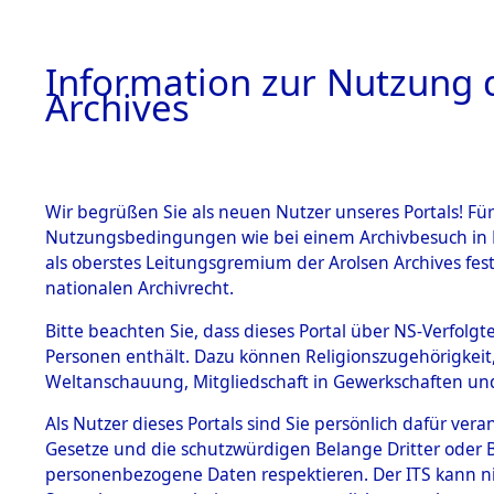
Information zur Nutzung d
Archives
HOME
BESTANDSBESCHREIBUNG
ARCHIVAL
Wir begrüßen Sie als neuen Nutzer unseres Portals! Für
Nutzungsbedingungen wie bei einem Archivbesuch in B
als oberstes Leitungsgremium der Arolsen Archives f
BESTÄNDE
0002 (108
nationalen Archivrecht.
1.
Bitte beachten Sie, dass dieses Portal über NS-Verfolgte
Inhaftierungsdoku
Personen enthält. Dazu können Religionszugehörigkeit,
mente
Weltanschauung, Mitgliedschaft in Gewerkschaften und 
1.2.9 Beim ITS
verwahrte
Als Nutzer dieses Portals sind Sie persönlich dafür vera
Effekten
Gesetze und die schutzwürdigen Belange Dritter oder B
1.2.9.1
personenbezogene Daten respektieren. Der ITS kann nic
Effekten aus