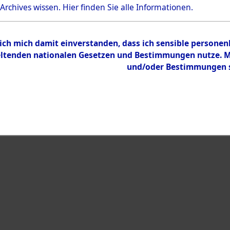
Bestand
 Archives wissen.
Hier
finden Sie alle Informationen.
Dokumente
 ich mich damit einverstanden, dass ich sensible persone
tenden nationalen Gesetzen und Bestimmungen nutze. Mir
und/oder Bestimmungen st
eiben →
0002 (108005354)