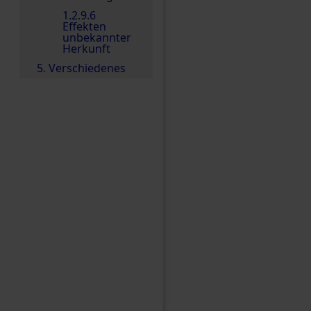
1.2.9.6
Effekten
unbekannter
Herkunft
5. Verschiedenes