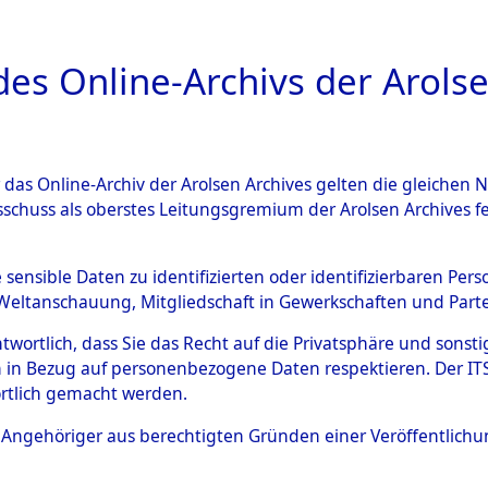
a
A
es Online-Archivs der Arolse
DIGITAL COLLEC
r das Online-Archiv der Arolsen Archives gelten die gleiche
ESCHREIBUNG
ARCHIVALE
ÜBERSICHT
BILD
sschuss als oberstes Leitungsgremium der Arolsen Archives 
005354)
e sensible Daten zu identifizierten oder identifizierbaren Pe
Weltanschauung, Mitgliedschaft in Gewerkschaften und Partei
antwortlich, dass Sie das Recht auf die Privatsphäre und sons
0002 (108005354)
 in Bezug auf personenbezogene Daten respektieren. Der ITS k
rtlich gemacht werden.
Person
FARVEZOWI
ls Angehöriger aus berechtigten Gründen einer Veröffentlic