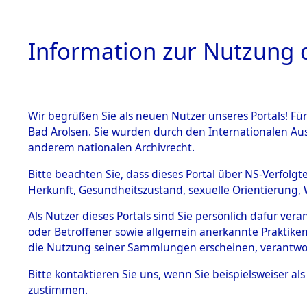
Information zur Nutzung d
Wir begrüßen Sie als neuen Nutzer unseres Portals! Fü
HOME
BESTANDSB
Bad Arolsen. Sie wurden durch den Internationalen Au
anderem nationalen Archivrecht.
BESTÄNDE
0002 (108
Bitte beachten Sie, dass dieses Portal über NS-Verfolgt
Herkunft, Gesundheitszustand, sexuelle Orientierung, 
1.
Inhaftierungsdoku
Als Nutzer dieses Portals sind Sie persönlich dafür ver
mente
oder Betroffener sowie allgemein anerkannte Praktiken
1.2.9 Beim ITS
die Nutzung seiner Sammlungen erscheinen, verantwo
verwahrte
Effekten
Bitte
kontaktieren
Sie uns, wenn Sie beispielsweiser a
1.2.9.1
zustimmen.
Effekten aus