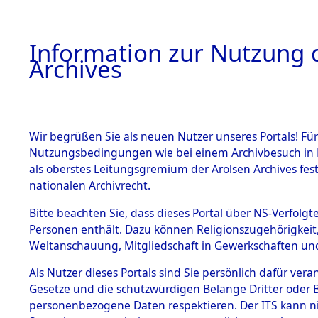
Information zur Nutzung d
Archives
HOME
BESTANDSBESCHREIBUNG
ARCHIVAL
Wir begrüßen Sie als neuen Nutzer unseres Portals! Für
Nutzungsbedingungen wie bei einem Archivbesuch in B
als oberstes Leitungsgremium der Arolsen Archives f
BESTÄNDE
0004 (108
nationalen Archivrecht.
1.
Bitte beachten Sie, dass dieses Portal über NS-Verfolgte
Inhaftierungsdoku
Personen enthält. Dazu können Religionszugehörigkeit,
mente
Weltanschauung, Mitgliedschaft in Gewerkschaften und 
1.2.9 Beim ITS
verwahrte
Als Nutzer dieses Portals sind Sie persönlich dafür vera
Effekten
Gesetze und die schutzwürdigen Belange Dritter oder B
1.2.9.1
personenbezogene Daten respektieren. Der ITS kann nic
Effekten aus