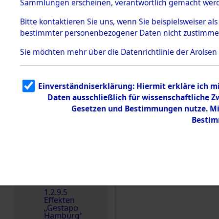
dem KZ
Sammlungen erscheinen, verantwortlich gemacht wer
Dachau
Bitte
kontaktieren
Sie uns, wenn Sie beispielsweiser al
1.2.9.2
Effekten aus
bestimmter personenbezogener Daten nicht zustimme
dem KZ
Dachau,
Sie möchten mehr über die Datenrichtlinie der Arolsen
Bayerisches
Landesentsch
ädigungsamt
1.2.9.3
Einverständniserklärung: Hiermit erkläre ich 
Effekten aus
Einen Kommentar schr
Daten ausschließlich für wissenschaftliche
dem KZ
Neuengamm
Gesetzen und Bestimmungen nutze. Mir
e
Bestim
Dokument
e
1.2.9.4
Effekten nicht
identifizierter
Eigentümer
1.2.9.5
Effekten
„Gestapo
Hamburg“