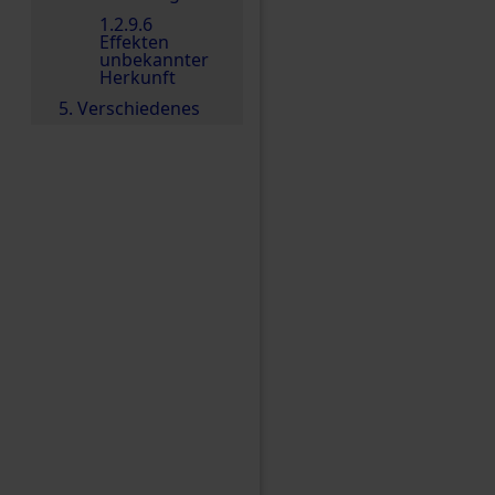
1.2.9.6
Effekten
unbekannter
Herkunft
5. Verschiedenes