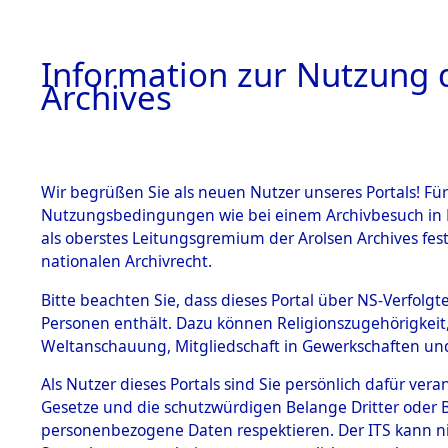
Information zur Nutzung d
Archives
HOME
BESTANDSBESCHREIBUNG
ARCHIVAL
Wir begrüßen Sie als neuen Nutzer unseres Portals! Für
Nutzungsbedingungen wie bei einem Archivbesuch in B
als oberstes Leitungsgremium der Arolsen Archives f
BESTÄNDE
0007 (108
nationalen Archivrecht.
1.
Bitte beachten Sie, dass dieses Portal über NS-Verfolgte
Inhaftierungsdoku
Personen enthält. Dazu können Religionszugehörigkeit,
mente
Weltanschauung, Mitgliedschaft in Gewerkschaften und 
1.2.9 Beim ITS
verwahrte
Als Nutzer dieses Portals sind Sie persönlich dafür vera
Effekten
Gesetze und die schutzwürdigen Belange Dritter oder B
1.2.9.1
personenbezogene Daten respektieren. Der ITS kann nic
Effekten aus