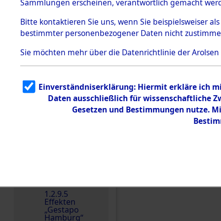
dem KZ
Sammlungen erscheinen, verantwortlich gemacht wer
Dachau
Bitte
kontaktieren
Sie uns, wenn Sie beispielsweiser al
1.2.9.2
Effekten aus
bestimmter personenbezogener Daten nicht zustimme
dem KZ
Dachau,
Sie möchten mehr über die Datenrichtlinie der Arolsen
Bayerisches
Landesentsch
ädigungsamt
1.2.9.3
Einverständniserklärung: Hiermit erkläre ich 
Effekten aus
Daten ausschließlich für wissenschaftliche
dem KZ
Einen Kommentar schr
Neuengamm
Gesetzen und Bestimmungen nutze. Mir
e
Bestim
Dokument
e
1.2.9.4
Effekten nicht
identifizierter
Eigentümer
1.2.9.5
Effekten
„Gestapo
Hamburg“