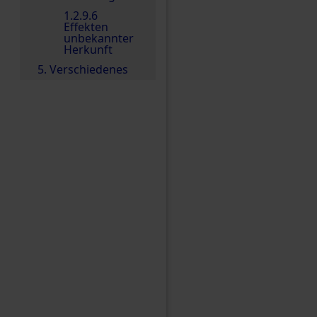
1.2.9.6
Effekten
unbekannter
Herkunft
5. Verschiedenes