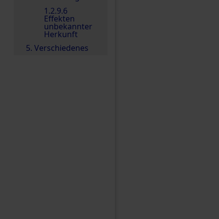
1.2.9.6
Effekten
unbekannter
Herkunft
5. Verschiedenes