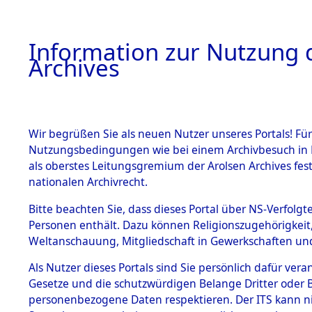
Information zur Nutzung d
Archives
HOME
BESTANDSBESCHREIBUNG
ARCHIVAL
Wir begrüßen Sie als neuen Nutzer unseres Portals! Für
Nutzungsbedingungen wie bei einem Archivbesuch in B
als oberstes Leitungsgremium der Arolsen Archives f
BESTÄNDE
0002 (108
nationalen Archivrecht.
1.
Bitte beachten Sie, dass dieses Portal über NS-Verfolgte
Inhaftierungsdoku
Personen enthält. Dazu können Religionszugehörigkeit,
mente
Weltanschauung, Mitgliedschaft in Gewerkschaften und 
1.2.9 Beim ITS
verwahrte
Als Nutzer dieses Portals sind Sie persönlich dafür vera
Effekten
Gesetze und die schutzwürdigen Belange Dritter oder B
1.2.9.1
personenbezogene Daten respektieren. Der ITS kann nic
Effekten aus