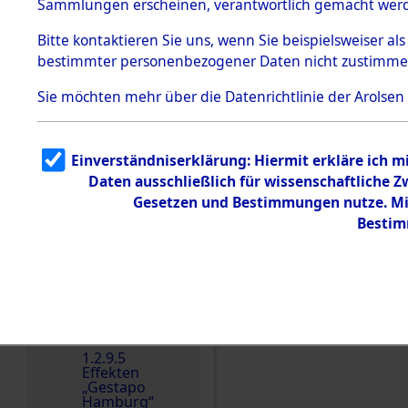
dem KZ
Sammlungen erscheinen, verantwortlich gemacht wer
Dachau
Bitte
kontaktieren
Sie uns, wenn Sie beispielsweiser al
1.2.9.2
Effekten aus
bestimmter personenbezogener Daten nicht zustimme
dem KZ
Dachau,
Sie möchten mehr über die Datenrichtlinie der Arolsen
Bayerisches
Landesentsch
ädigungsamt
1.2.9.3
Einverständniserklärung: Hiermit erkläre ich 
Effekten aus
Daten ausschließlich für wissenschaftliche
dem KZ
Einen Kommentar schr
Neuengamm
Gesetzen und Bestimmungen nutze. Mir
e
Bestim
Dokument
e
1.2.9.4
Effekten nicht
identifizierter
Eigentümer
1.2.9.5
Effekten
„Gestapo
Hamburg“