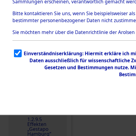
dem KZ
Sammlungen erscheinen, verantwortlich gemacht wer
Dachau
Bitte
kontaktieren
Sie uns, wenn Sie beispielsweiser al
1.2.9.2
Effekten aus
bestimmter personenbezogener Daten nicht zustimme
dem KZ
Dachau,
Sie möchten mehr über die Datenrichtlinie der Arolsen
Bayerisches
Landesentsch
ädigungsamt
1.2.9.3
Einverständniserklärung: Hiermit erkläre ich 
Effekten aus
Daten ausschließlich für wissenschaftliche
dem KZ
Einen Kommentar schr
Neuengamm
Gesetzen und Bestimmungen nutze. Mir
e
Bestim
Dokument
e
1.2.9.4
Effekten nicht
identifizierter
Eigentümer
1.2.9.5
Effekten
„Gestapo
Hamburg“