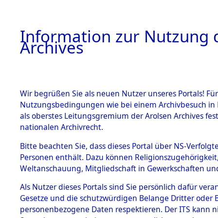
Information zur Nutzung d
Archives
HOME
BESTANDSBESCHREIBUNG
ARCHIVAL
Wir begrüßen Sie als neuen Nutzer unseres Portals! Für
Nutzungsbedingungen wie bei einem Archivbesuch in B
als oberstes Leitungsgremium der Arolsen Archives f
BESTÄNDE
0002 (108
nationalen Archivrecht.
1.
Bitte beachten Sie, dass dieses Portal über NS-Verfolgte
Inhaftierungsdoku
Personen enthält. Dazu können Religionszugehörigkeit,
mente
Weltanschauung, Mitgliedschaft in Gewerkschaften und 
1.2.9 Beim ITS
verwahrte
Als Nutzer dieses Portals sind Sie persönlich dafür vera
Effekten
Gesetze und die schutzwürdigen Belange Dritter oder B
1.2.9.1
personenbezogene Daten respektieren. Der ITS kann nic
Effekten aus