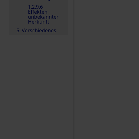
1.2.9.6
Effekten
unbekannter
Herkunft
5. Verschiedenes