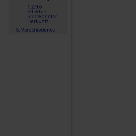
1.2.9.6
Effekten
unbekannter
Herkunft
5. Verschiedenes