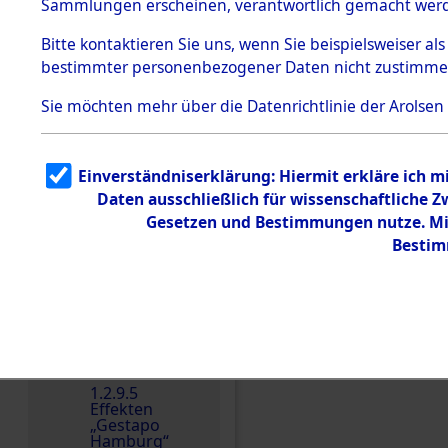
dem KZ
Sammlungen erscheinen, verantwortlich gemacht wer
Dachau
Bitte
kontaktieren
Sie uns, wenn Sie beispielsweiser al
1.2.9.2
Effekten aus
bestimmter personenbezogener Daten nicht zustimme
dem KZ
Dachau,
Sie möchten mehr über die Datenrichtlinie der Arolsen
Bayerisches
Landesentsch
ädigungsamt
1.2.9.3
Einverständniserklärung: Hiermit erkläre ich 
Effekten aus
Daten ausschließlich für wissenschaftliche
dem KZ
Einen Kommentar schr
Neuengamm
Gesetzen und Bestimmungen nutze. Mir
e
Bestim
Dokument
e
1.2.9.4
Effekten nicht
identifizierter
Eigentümer
1.2.9.5
Effekten
„Gestapo
Hamburg“