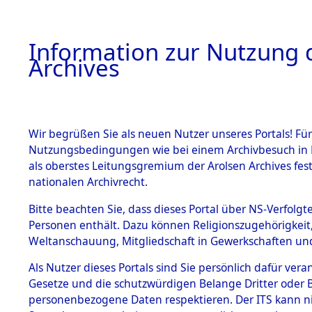
Information zur Nutzung d
Archives
HOME
BESTANDSBESCHREIBUNG
ARCHIVAL
Wir begrüßen Sie als neuen Nutzer unseres Portals! Für
Nutzungsbedingungen wie bei einem Archivbesuch in B
als oberstes Leitungsgremium der Arolsen Archives f
BESTÄNDE
0002 (108
nationalen Archivrecht.
1.
Bitte beachten Sie, dass dieses Portal über NS-Verfolgte
Inhaftierungsdoku
Personen enthält. Dazu können Religionszugehörigkeit,
mente
Weltanschauung, Mitgliedschaft in Gewerkschaften und 
1.2.9 Beim ITS
verwahrte
Als Nutzer dieses Portals sind Sie persönlich dafür vera
Effekten
Gesetze und die schutzwürdigen Belange Dritter oder B
1.2.9.1
personenbezogene Daten respektieren. Der ITS kann nic
Effekten aus