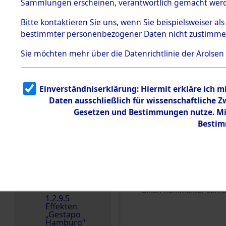
dem KZ
Sammlungen erscheinen, verantwortlich gemacht wer
Dachau
Bitte
kontaktieren
Sie uns, wenn Sie beispielsweiser al
1.2.9.2
Effekten aus
bestimmter personenbezogener Daten nicht zustimme
dem KZ
Dachau,
Sie möchten mehr über die Datenrichtlinie der Arolsen
Bayerisches
Landesentsch
ädigungsamt
1.2.9.3
Einverständniserklärung: Hiermit erkläre ich 
Effekten aus
Daten ausschließlich für wissenschaftliche
dem KZ
Neuengamm
Gesetzen und Bestimmungen nutze. Mir
e
Bestim
Dokument
e
1.2.9.4
Effekten nicht
identifizierter
Eigentümer
Einen Kommentar schr
1.2.9.5
Effekten
„Gestapo
Hamburg“