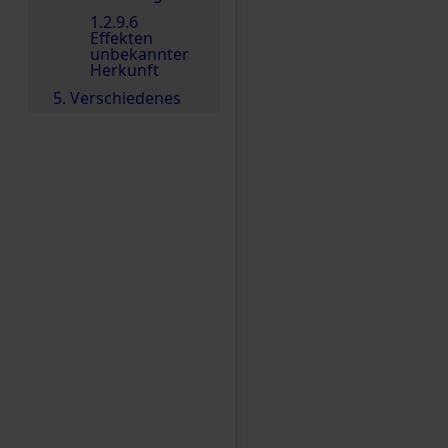
1.2.9.6
Effekten
unbekannter
Herkunft
5. Verschiedenes