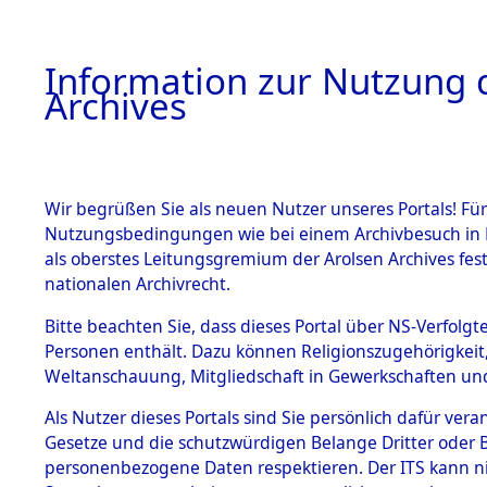
Information zur Nutzung d
Archives
HOME
BESTANDSBESCHREIBUNG
ARCHIVAL
Wir begrüßen Sie als neuen Nutzer unseres Portals! Für
Nutzungsbedingungen wie bei einem Archivbesuch in B
als oberstes Leitungsgremium der Arolsen Archives f
BESTÄNDE
0003 (108
nationalen Archivrecht.
1.
Bitte beachten Sie, dass dieses Portal über NS-Verfolgte
Inhaftierungsdoku
Personen enthält. Dazu können Religionszugehörigkeit,
mente
Weltanschauung, Mitgliedschaft in Gewerkschaften und 
1.2.9 Beim ITS
verwahrte
Als Nutzer dieses Portals sind Sie persönlich dafür vera
Effekten
Gesetze und die schutzwürdigen Belange Dritter oder B
1.2.9.1
personenbezogene Daten respektieren. Der ITS kann nic
Effekten aus