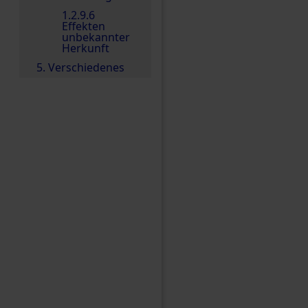
1.2.9.6
Effekten
unbekannter
Herkunft
5. Verschiedenes