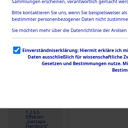
dem KZ
Sammlungen erscheinen, verantwortlich gemacht wer
Dachau
Bitte
kontaktieren
Sie uns, wenn Sie beispielsweiser al
1.2.9.2
Effekten aus
bestimmter personenbezogener Daten nicht zustimme
dem KZ
Dachau,
Sie möchten mehr über die Datenrichtlinie der Arolsen
Bayerisches
Landesentsch
ädigungsamt
1.2.9.3
Einverständniserklärung: Hiermit erkläre ich 
Effekten aus
Daten ausschließlich für wissenschaftliche
dem KZ
Neuengamm
Gesetzen und Bestimmungen nutze. Mir
e
Bestim
Dokument
e
1.2.9.4
Einen Kommentar schr
Effekten nicht
identifizierter
Eigentümer
1.2.9.5
Effekten
„Gestapo
Hamburg“