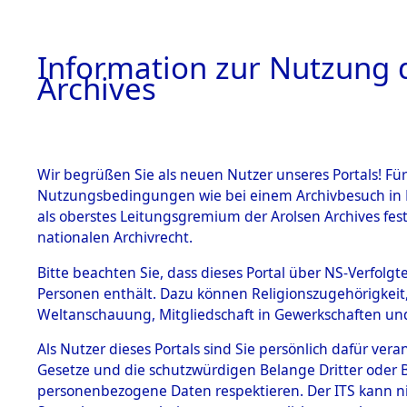
Information zur Nutzung d
Archives
HOME
BESTANDSBESCHREIBUNG
ARCHIVAL
Wir begrüßen Sie als neuen Nutzer unseres Portals! Für
Nutzungsbedingungen wie bei einem Archivbesuch in B
als oberstes Leitungsgremium der Arolsen Archives f
BESTÄNDE
0003 (108
nationalen Archivrecht.
1.
Bitte beachten Sie, dass dieses Portal über NS-Verfolgte
Inhaftierungsdoku
Personen enthält. Dazu können Religionszugehörigkeit,
mente
Weltanschauung, Mitgliedschaft in Gewerkschaften und 
1.2.9 Beim ITS
verwahrte
Als Nutzer dieses Portals sind Sie persönlich dafür vera
Effekten
Gesetze und die schutzwürdigen Belange Dritter oder B
1.2.9.1
personenbezogene Daten respektieren. Der ITS kann nic
Effekten aus