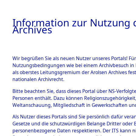
Information zur Nutzung d
Archives
HOME
BESTANDSBESCHREIBUNG
ARCHIVAL
Wir begrüßen Sie als neuen Nutzer unseres Portals! Für
Nutzungsbedingungen wie bei einem Archivbesuch in B
als oberstes Leitungsgremium der Arolsen Archives f
BESTÄNDE
0004 (108
nationalen Archivrecht.
1.
Bitte beachten Sie, dass dieses Portal über NS-Verfolgte
Inhaftierungsdoku
Personen enthält. Dazu können Religionszugehörigkeit,
mente
Weltanschauung, Mitgliedschaft in Gewerkschaften und 
1.2.9 Beim ITS
verwahrte
Als Nutzer dieses Portals sind Sie persönlich dafür vera
Effekten
Gesetze und die schutzwürdigen Belange Dritter oder B
1.2.9.1
personenbezogene Daten respektieren. Der ITS kann nic
Effekten aus