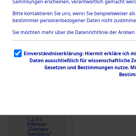
dem KZ
Sammlungen erscheinen, verantwortlich gemacht wer
Dachau
Bitte
kontaktieren
Sie uns, wenn Sie beispielsweiser al
1.2.9.2
Effekten aus
bestimmter personenbezogener Daten nicht zustimme
dem KZ
Dachau,
Sie möchten mehr über die Datenrichtlinie der Arolsen
Bayerisches
Landesentsch
ädigungsamt
1.2.9.3
Einverständniserklärung: Hiermit erkläre ich 
Effekten aus
Einen Kommentar schr
Daten ausschließlich für wissenschaftliche
dem KZ
Neuengamm
Gesetzen und Bestimmungen nutze. Mir
e
Bestim
Dokument
e
1.2.9.4
Effekten nicht
identifizierter
Eigentümer
1.2.9.5
Effekten
„Gestapo
Hamburg“