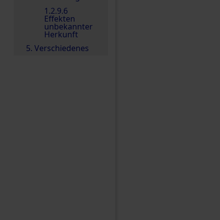
1.2.9.6
Effekten
unbekannter
Herkunft
5. Verschiedenes