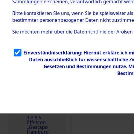
dem KZ
Sammlungen erscheinen, verantwortlich gemacht wer
Dachau
Bitte
kontaktieren
Sie uns, wenn Sie beispielsweiser al
1.2.9.2
Effekten aus
bestimmter personenbezogener Daten nicht zustimme
dem KZ
Dachau,
Sie möchten mehr über die Datenrichtlinie der Arolsen
Bayerisches
Landesentsch
ädigungsamt
1.2.9.3
Einverständniserklärung: Hiermit erkläre ich 
Effekten aus
Daten ausschließlich für wissenschaftliche
dem KZ
Einen Kommentar schr
Neuengamm
Gesetzen und Bestimmungen nutze. Mir
e
Bestim
Dokument
e
1.2.9.4
Effekten nicht
identifizierter
Eigentümer
1.2.9.5
Effekten
„Gestapo
Hamburg“