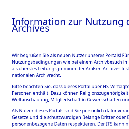
Information zur Nutzung d
Archives
HOME
BESTANDSBESCHREIBUNG
ARCHIVAL
Wir begrüßen Sie als neuen Nutzer unseres Portals! Für
Nutzungsbedingungen wie bei einem Archivbesuch in B
als oberstes Leitungsgremium der Arolsen Archives f
BESTÄNDE
0003 (108
nationalen Archivrecht.
1.
Bitte beachten Sie, dass dieses Portal über NS-Verfolgte
Inhaftierungsdoku
Personen enthält. Dazu können Religionszugehörigkeit,
mente
Weltanschauung, Mitgliedschaft in Gewerkschaften und 
1.2.9 Beim ITS
verwahrte
Als Nutzer dieses Portals sind Sie persönlich dafür vera
Effekten
Gesetze und die schutzwürdigen Belange Dritter oder B
1.2.9.1
personenbezogene Daten respektieren. Der ITS kann nic
Effekten aus