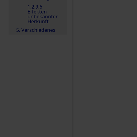
1.2.9.6
Effekten
unbekannter
Herkunft
5. Verschiedenes