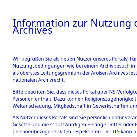
Information zur Nutzung d
Archives
HOME
BESTANDSBESCHREIBUNG
ARCHIVAL
Wir begrüßen Sie als neuen Nutzer unseres Portals! Für
Nutzungsbedingungen wie bei einem Archivbesuch in B
als oberstes Leitungsgremium der Arolsen Archives f
BESTÄNDE
0015 (108
nationalen Archivrecht.
1.
Bitte beachten Sie, dass dieses Portal über NS-Verfolgte
Inhaftierungsdoku
Personen enthält. Dazu können Religionszugehörigkeit,
mente
Weltanschauung, Mitgliedschaft in Gewerkschaften und 
1.2.9 Beim ITS
verwahrte
Als Nutzer dieses Portals sind Sie persönlich dafür vera
Effekten
Gesetze und die schutzwürdigen Belange Dritter oder B
1.2.9.1
personenbezogene Daten respektieren. Der ITS kann nic
Effekten aus