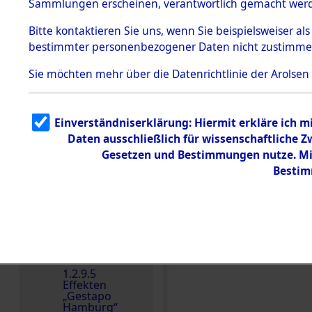
dem KZ
Sammlungen erscheinen, verantwortlich gemacht wer
Dachau
Bitte
kontaktieren
Sie uns, wenn Sie beispielsweiser al
1.2.9.2
Effekten aus
bestimmter personenbezogener Daten nicht zustimme
dem KZ
Dachau,
Sie möchten mehr über die Datenrichtlinie der Arolsen
Bayerisches
Landesentsch
ädigungsamt
1.2.9.3
Einverständniserklärung: Hiermit erkläre ich 
Effekten aus
Daten ausschließlich für wissenschaftliche
dem KZ
Neuengamm
Gesetzen und Bestimmungen nutze. Mir
e
Bestim
Dokument
e
1.2.9.4
Effekten nicht
identifizierter
Einen Kommentar schr
Eigentümer
1.2.9.5
Effekten
„Gestapo
Hamburg“