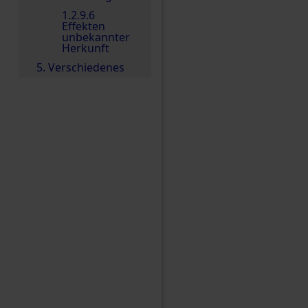
1.2.9.6
Effekten
unbekannter
Herkunft
5. Verschiedenes