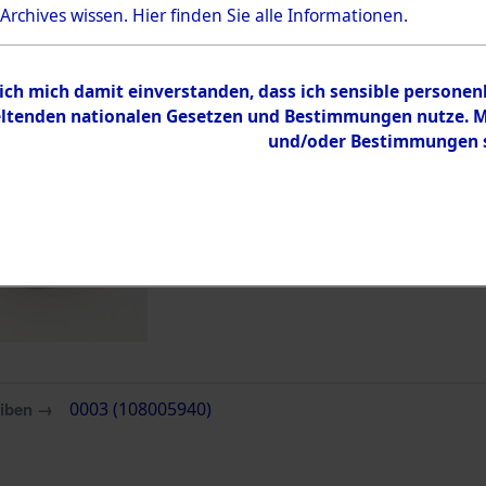
Bestand
 Archives wissen.
Hier
finden Sie alle Informationen.
Dokumente
 ich mich damit einverstanden, dass ich sensible persone
tenden nationalen Gesetzen und Bestimmungen nutze. Mir
und/oder Bestimmungen st
eiben →
0003 (108005940)