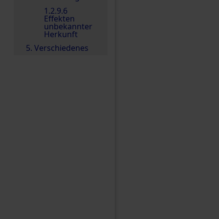
1.2.9.6
Effekten
unbekannter
Herkunft
5. Verschiedenes