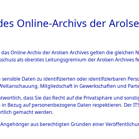
a
A
es Online-Archivs der Arolse
DIGITAL COLLEC
r das Online-Archiv der Arolsen Archives gelten die gleiche
ESCHREIBUNG
ARCHIVALE
ÜBERSICHT
BILD
sschuss als oberstes Leitungsgremium der Arolsen Archives 
005940)
e sensible Daten zu identifizierten oder identifizierbaren Pe
Weltanschauung, Mitgliedschaft in Gewerkschaften und Partei
antwortlich, dass Sie das Recht auf die Privatsphäre und sons
0003 (108005940)
 in Bezug auf personenbezogene Daten respektieren. Der ITS k
rtlich gemacht werden.
Person
GONZALES,
ls Angehöriger aus berechtigten Gründen einer Veröffentlic