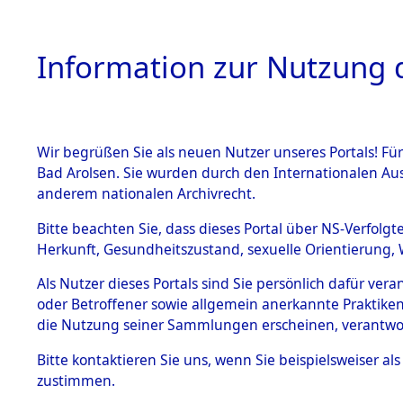
Information zur Nutzung d
Wir begrüßen Sie als neuen Nutzer unseres Portals! Fü
HOME
BESTANDSB
Bad Arolsen. Sie wurden durch den Internationalen Au
anderem nationalen Archivrecht.
BESTÄNDE
0003 (108
Bitte beachten Sie, dass dieses Portal über NS-Verfolgt
Herkunft, Gesundheitszustand, sexuelle Orientierung, 
1.
Inhaftierungsdoku
Als Nutzer dieses Portals sind Sie persönlich dafür ver
mente
oder Betroffener sowie allgemein anerkannte Praktiken
1.2.9 Beim ITS
die Nutzung seiner Sammlungen erscheinen, verantwo
verwahrte
Effekten
Bitte
kontaktieren
Sie uns, wenn Sie beispielsweiser a
1.2.9.1
zustimmen.
Effekten aus