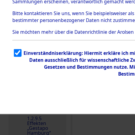
dem KZ
Sammlungen erscheinen, verantwortlich gemacht wer
Dachau
Bitte
kontaktieren
Sie uns, wenn Sie beispielsweiser al
1.2.9.2
Effekten aus
bestimmter personenbezogener Daten nicht zustimme
dem KZ
Dachau,
Sie möchten mehr über die Datenrichtlinie der Arolsen
Bayerisches
Landesentsch
ädigungsamt
1.2.9.3
Einverständniserklärung: Hiermit erkläre ich 
Effekten aus
Daten ausschließlich für wissenschaftliche
dem KZ
Einen Kommentar schr
Neuengamm
Gesetzen und Bestimmungen nutze. Mir
e
Bestim
Dokument
e
1.2.9.4
Effekten nicht
identifizierter
Eigentümer
1.2.9.5
Effekten
„Gestapo
Hamburg“