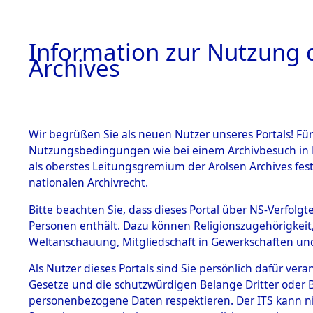
Information zur Nutzung d
Archives
HOME
BESTANDSBESCHREIBUNG
ARCHIVAL
Wir begrüßen Sie als neuen Nutzer unseres Portals! Für
Nutzungsbedingungen wie bei einem Archivbesuch in B
als oberstes Leitungsgremium der Arolsen Archives f
BESTÄNDE
0001 (108
nationalen Archivrecht.
1.
Bitte beachten Sie, dass dieses Portal über NS-Verfolgte
Inhaftierungsdoku
Personen enthält. Dazu können Religionszugehörigkeit,
mente
Weltanschauung, Mitgliedschaft in Gewerkschaften und 
1.2.9 Beim ITS
verwahrte
Als Nutzer dieses Portals sind Sie persönlich dafür vera
Effekten
Gesetze und die schutzwürdigen Belange Dritter oder B
1.2.9.1
personenbezogene Daten respektieren. Der ITS kann nic
Effekten aus