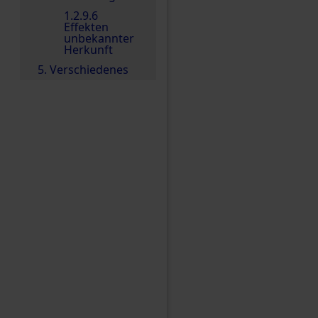
1.2.9.6
Effekten
unbekannter
Herkunft
5. Verschiedenes