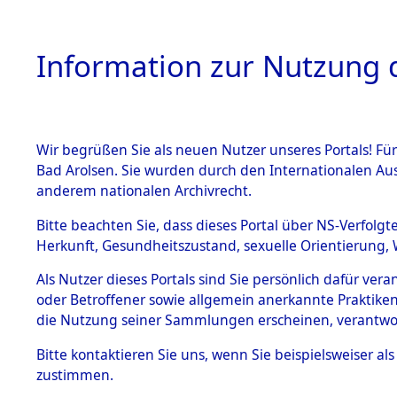
Information zur Nutzung d
Wir begrüßen Sie als neuen Nutzer unseres Portals! Fü
HOME
BESTANDSB
Bad Arolsen. Sie wurden durch den Internationalen Au
anderem nationalen Archivrecht.
BESTÄNDE
0001 (108
Bitte beachten Sie, dass dieses Portal über NS-Verfolgt
Herkunft, Gesundheitszustand, sexuelle Orientierung, 
1.
Inhaftierungsdoku
Als Nutzer dieses Portals sind Sie persönlich dafür ver
mente
oder Betroffener sowie allgemein anerkannte Praktiken
1.2.9 Beim ITS
die Nutzung seiner Sammlungen erscheinen, verantwo
verwahrte
Effekten
Bitte
kontaktieren
Sie uns, wenn Sie beispielsweiser a
1.2.9.1
zustimmen.
Effekten aus