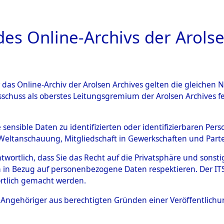
a
A
es Online-Archivs der Arolse
DIGITAL COLLEC
r das Online-Archiv der Arolsen Archives gelten die gleiche
ESCHREIBUNG
ARCHIVALE
ÜBERSICHT
BILD
sschuss als oberstes Leitungsgremium der Arolsen Archives 
005969)
e sensible Daten zu identifizierten oder identifizierbaren Pe
Weltanschauung, Mitgliedschaft in Gewerkschaften und Partei
antwortlich, dass Sie das Recht auf die Privatsphäre und sons
0001 (108005969)
 in Bezug auf personenbezogene Daten respektieren. Der ITS k
rtlich gemacht werden.
Person
GORGY, HE
ls Angehöriger aus berechtigten Gründen einer Veröffentlic