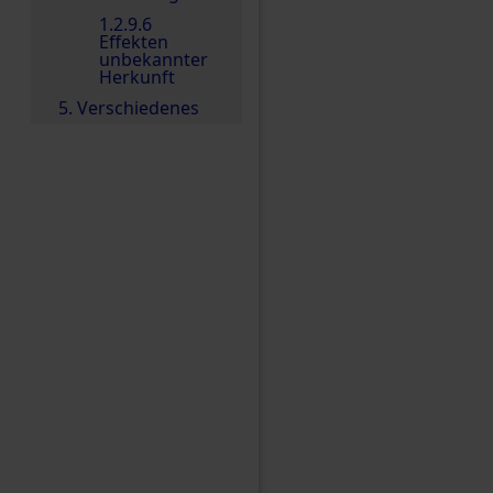
1.2.9.6
Effekten
unbekannter
Herkunft
5. Verschiedenes