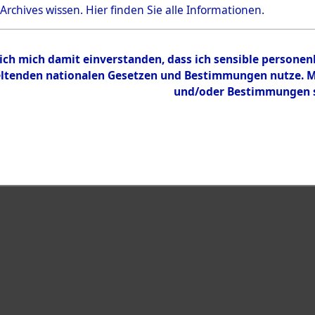
Bestand
 Archives wissen.
Hier
finden Sie alle Informationen.
Dokumente
 ich mich damit einverstanden, dass ich sensible persone
tenden nationalen Gesetzen und Bestimmungen nutze. Mir
und/oder Bestimmungen st
eiben →
0001 (108005969)