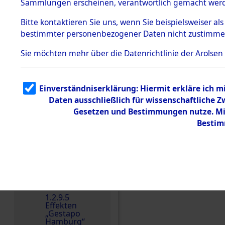
dem KZ
Sammlungen erscheinen, verantwortlich gemacht wer
Dachau
Bitte
kontaktieren
Sie uns, wenn Sie beispielsweiser al
1.2.9.2
Effekten aus
bestimmter personenbezogener Daten nicht zustimme
dem KZ
Dachau,
Sie möchten mehr über die Datenrichtlinie der Arolsen
Bayerisches
Landesentsch
ädigungsamt
1.2.9.3
Einverständniserklärung: Hiermit erkläre ich 
Effekten aus
Einen Kommentar schr
Daten ausschließlich für wissenschaftliche
dem KZ
Neuengamm
Gesetzen und Bestimmungen nutze. Mir
e
Bestim
Dokument
e
1.2.9.4
Effekten nicht
identifizierter
Eigentümer
1.2.9.5
Effekten
„Gestapo
Hamburg“