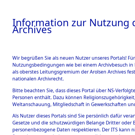
Information zur Nutzung d
Archives
HOME
BESTANDSBESCHREIBUNG
ARCHIVAL
Wir begrüßen Sie als neuen Nutzer unseres Portals! Für
Nutzungsbedingungen wie bei einem Archivbesuch in B
als oberstes Leitungsgremium der Arolsen Archives f
BESTÄNDE
0003 (108
nationalen Archivrecht.
1.
Bitte beachten Sie, dass dieses Portal über NS-Verfolgte
Inhaftierungsdoku
Personen enthält. Dazu können Religionszugehörigkeit,
mente
Weltanschauung, Mitgliedschaft in Gewerkschaften und 
1.2.9 Beim ITS
verwahrte
Als Nutzer dieses Portals sind Sie persönlich dafür vera
Effekten
Gesetze und die schutzwürdigen Belange Dritter oder B
1.2.9.1
personenbezogene Daten respektieren. Der ITS kann nic
Effekten aus