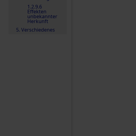
1.2.9.6
Effekten
unbekannter
Herkunft
5. Verschiedenes