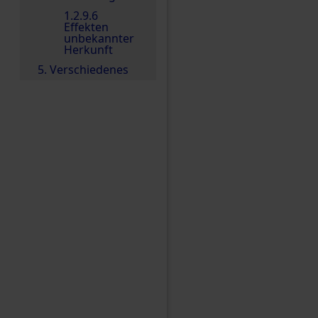
1.2.9.6
Effekten
unbekannter
Herkunft
5. Verschiedenes