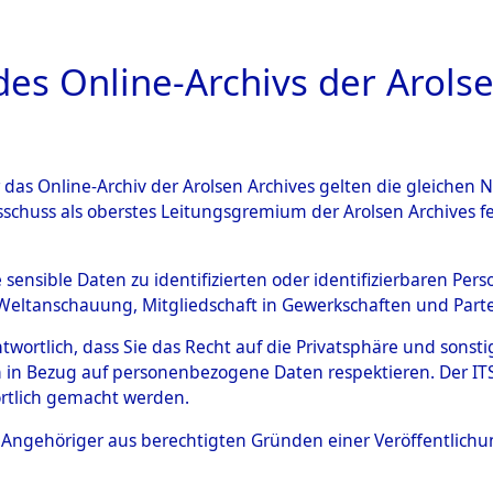
a
A
es Online-Archivs der Arolse
DIGITAL COLLEC
r das Online-Archiv der Arolsen Archives gelten die gleiche
ESCHREIBUNG
ARCHIVALE
ÜBERSICHT
BILD
sschuss als oberstes Leitungsgremium der Arolsen Archives 
006001)
e sensible Daten zu identifizierten oder identifizierbaren Pe
Weltanschauung, Mitgliedschaft in Gewerkschaften und Partei
antwortlich, dass Sie das Recht auf die Privatsphäre und sons
0003 (108006001)
 in Bezug auf personenbezogene Daten respektieren. Der ITS k
rtlich gemacht werden.
Person
GORSKI, F
ls Angehöriger aus berechtigten Gründen einer Veröffentlic