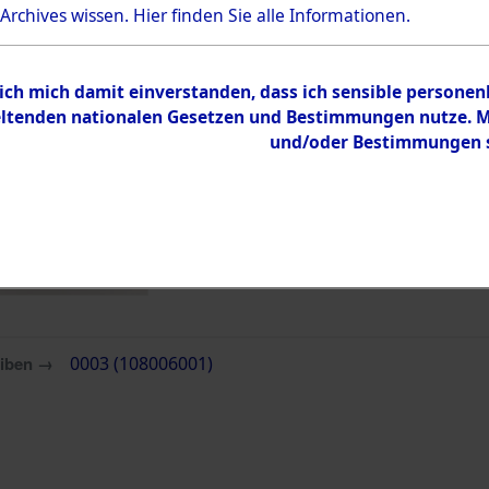
Bestand
 Archives wissen.
Hier
finden Sie alle Informationen.
Dokumente
 ich mich damit einverstanden, dass ich sensible persone
tenden nationalen Gesetzen und Bestimmungen nutze. Mir
und/oder Bestimmungen st
eiben →
0003 (108006001)