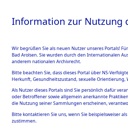
Information zur Nutzung d
Wir begrüßen Sie als neuen Nutzer unseres Portals! Fü
HOME
BESTANDSB
Bad Arolsen. Sie wurden durch den Internationalen Au
anderem nationalen Archivrecht.
BESTÄNDE
0003 (108
Bitte beachten Sie, dass dieses Portal über NS-Verfolgt
Herkunft, Gesundheitszustand, sexuelle Orientierung, 
1.
Inhaftierungsdoku
Als Nutzer dieses Portals sind Sie persönlich dafür ver
mente
oder Betroffener sowie allgemein anerkannte Praktiken
1.2.9 Beim ITS
die Nutzung seiner Sammlungen erscheinen, verantwo
verwahrte
Effekten
Bitte
kontaktieren
Sie uns, wenn Sie beispielsweiser a
1.2.9.1
zustimmen.
Effekten aus