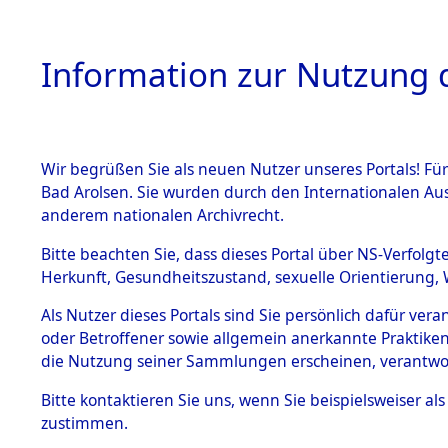
Information zur Nutzung d
Wir begrüßen Sie als neuen Nutzer unseres Portals! Fü
HOME
BESTANDSB
Bad Arolsen. Sie wurden durch den Internationalen Au
anderem nationalen Archivrecht.
BESTÄNDE
0002 (108
Bitte beachten Sie, dass dieses Portal über NS-Verfolgt
Herkunft, Gesundheitszustand, sexuelle Orientierung, 
1.
Inhaftierungsdoku
Als Nutzer dieses Portals sind Sie persönlich dafür ver
mente
oder Betroffener sowie allgemein anerkannte Praktiken
1.2.9 Beim ITS
die Nutzung seiner Sammlungen erscheinen, verantwo
verwahrte
Effekten
Bitte
kontaktieren
Sie uns, wenn Sie beispielsweiser a
1.2.9.1
zustimmen.
Effekten aus