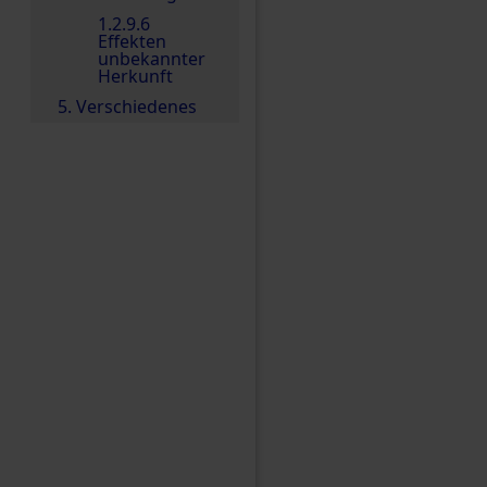
1.2.9.6
Effekten
unbekannter
Herkunft
5. Verschiedenes