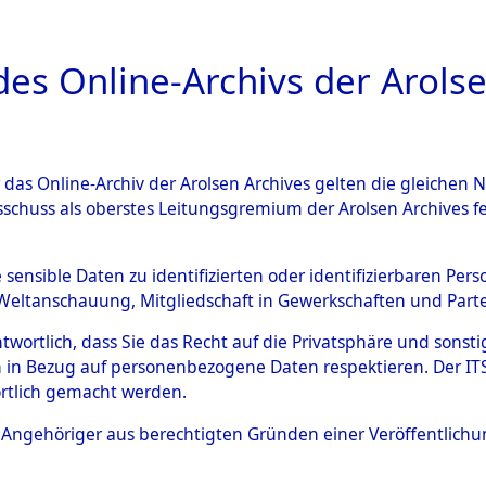
a
A
es Online-Archivs der Arolse
DIGITAL COLLEC
r das Online-Archiv der Arolsen Archives gelten die gleiche
ESCHREIBUNG
ARCHIVALE
ÜBERSICHT
BILD
sschuss als oberstes Leitungsgremium der Arolsen Archives 
006060)
e sensible Daten zu identifizierten oder identifizierbaren Pe
Weltanschauung, Mitgliedschaft in Gewerkschaften und Partei
antwortlich, dass Sie das Recht auf die Privatsphäre und sons
0002 (108006060)
 in Bezug auf personenbezogene Daten respektieren. Der ITS k
rtlich gemacht werden.
Person
DE GRAAF, 
ls Angehöriger aus berechtigten Gründen einer Veröffentlic