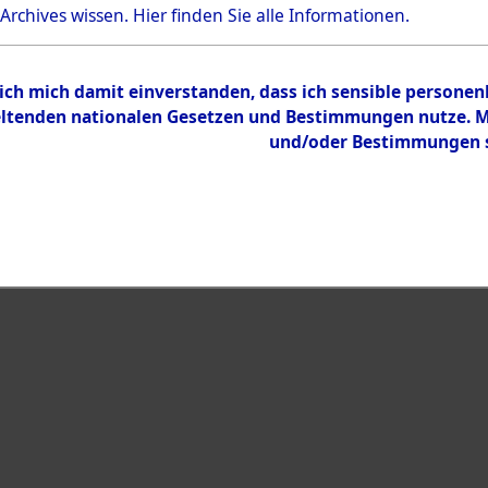
Bestand
 Archives wissen.
Hier
finden Sie alle Informationen.
Dokumente
 ich mich damit einverstanden, dass ich sensible persone
tenden nationalen Gesetzen und Bestimmungen nutze. Mir
und/oder Bestimmungen st
eiben →
0002 (108006060)