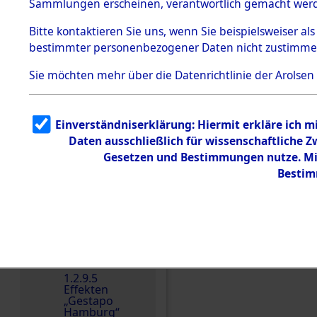
dem KZ
Sammlungen erscheinen, verantwortlich gemacht wer
Dachau
Bitte
kontaktieren
Sie uns, wenn Sie beispielsweiser al
1.2.9.2
Effekten aus
bestimmter personenbezogener Daten nicht zustimme
dem KZ
Dachau,
Sie möchten mehr über die Datenrichtlinie der Arolsen
Bayerisches
Landesentsch
ädigungsamt
1.2.9.3
Einverständniserklärung: Hiermit erkläre ich 
Effekten aus
Daten ausschließlich für wissenschaftliche
dem KZ
Neuengamm
Gesetzen und Bestimmungen nutze. Mir
e
Bestim
Dokument
e
1.2.9.4
Einen Kommentar schr
Effekten nicht
identifizierter
Eigentümer
1.2.9.5
Effekten
„Gestapo
Hamburg“