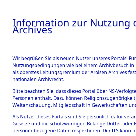
Information zur Nutzung d
Archives
HOME
BESTANDSBESCHREIBUNG
ARCHIVAL
Wir begrüßen Sie als neuen Nutzer unseres Portals! Für
Nutzungsbedingungen wie bei einem Archivbesuch in B
als oberstes Leitungsgremium der Arolsen Archives f
BESTÄNDE
0008 (108
nationalen Archivrecht.
1.
Bitte beachten Sie, dass dieses Portal über NS-Verfolgte
Inhaftierungsdoku
Personen enthält. Dazu können Religionszugehörigkeit,
mente
Weltanschauung, Mitgliedschaft in Gewerkschaften und 
1.2.9 Beim ITS
verwahrte
Als Nutzer dieses Portals sind Sie persönlich dafür vera
Effekten
Gesetze und die schutzwürdigen Belange Dritter oder B
1.2.9.1
personenbezogene Daten respektieren. Der ITS kann nic
Effekten aus