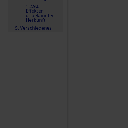
1.2.9.6
Effekten
unbekannter
Herkunft
5. Verschiedenes