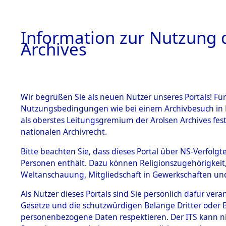
Information zur Nutzung d
Archives
HOME
BESTANDSBESCHREIBUNG
ARCHIVAL
Wir begrüßen Sie als neuen Nutzer unseres Portals! Für
Nutzungsbedingungen wie bei einem Archivbesuch in B
als oberstes Leitungsgremium der Arolsen Archives f
BESTÄNDE
0007 (108
nationalen Archivrecht.
1.
Bitte beachten Sie, dass dieses Portal über NS-Verfolgte
Inhaftierungsdoku
Personen enthält. Dazu können Religionszugehörigkeit,
mente
Weltanschauung, Mitgliedschaft in Gewerkschaften und 
1.2.9 Beim ITS
verwahrte
Als Nutzer dieses Portals sind Sie persönlich dafür vera
Effekten
Gesetze und die schutzwürdigen Belange Dritter oder B
1.2.9.1
personenbezogene Daten respektieren. Der ITS kann nic
Effekten aus