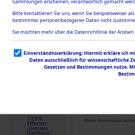
dem KZ
Sammlungen erscheinen, verantwortlich gemacht wer
Dachau
Bitte
kontaktieren
Sie uns, wenn Sie beispielsweiser al
1.2.9.2
Effekten aus
bestimmter personenbezogener Daten nicht zustimme
dem KZ
Dachau,
Sie möchten mehr über die Datenrichtlinie der Arolsen
Bayerisches
Landesentsch
ädigungsamt
1.2.9.3
Einverständniserklärung: Hiermit erkläre ich 
Effekten aus
Daten ausschließlich für wissenschaftliche
dem KZ
Neuengamm
Gesetzen und Bestimmungen nutze. Mir
e
Bestim
Dokument
e
1.2.9.4
Effekten nicht
identifizierter
Eigentümer
1.2.9.5
Einen Kommentar schr
Effekten
„Gestapo
Hamburg“