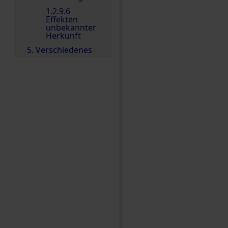
1.2.9.6
Effekten
unbekannter
Herkunft
5. Verschiedenes