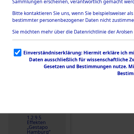
dem KZ
Sammlungen erscheinen, verantwortlich gemacht wer
Dachau
Bitte
kontaktieren
Sie uns, wenn Sie beispielsweiser al
1.2.9.2
Effekten aus
bestimmter personenbezogener Daten nicht zustimme
dem KZ
Dachau,
Sie möchten mehr über die Datenrichtlinie der Arolsen
Bayerisches
Landesentsch
ädigungsamt
1.2.9.3
Einverständniserklärung: Hiermit erkläre ich 
Effekten aus
Daten ausschließlich für wissenschaftliche
dem KZ
Einen Kommentar schr
Neuengamm
Gesetzen und Bestimmungen nutze. Mir
e
Bestim
Dokument
e
1.2.9.4
Effekten nicht
identifizierter
Eigentümer
1.2.9.5
Effekten
„Gestapo
Hamburg“