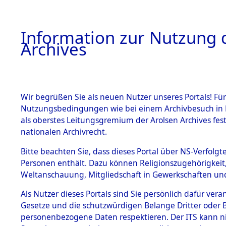
Information zur Nutzung d
Archives
HOME
BESTANDSBESCHREIBUNG
ARCHIVAL
Wir begrüßen Sie als neuen Nutzer unseres Portals! Für
Nutzungsbedingungen wie bei einem Archivbesuch in B
als oberstes Leitungsgremium der Arolsen Archives f
BESTÄNDE
0049 (108
nationalen Archivrecht.
1.
Bitte beachten Sie, dass dieses Portal über NS-Verfolgte
Inhaftierungsdoku
Personen enthält. Dazu können Religionszugehörigkeit,
mente
Weltanschauung, Mitgliedschaft in Gewerkschaften und 
1.2.9 Beim ITS
verwahrte
Als Nutzer dieses Portals sind Sie persönlich dafür vera
Effekten
Gesetze und die schutzwürdigen Belange Dritter oder B
1.2.9.1
personenbezogene Daten respektieren. Der ITS kann nic
Effekten aus