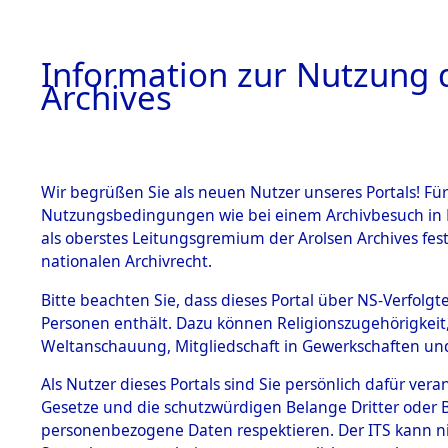
Information zur Nutzung d
Archives
HOME
BESTANDSBESCHREIBUNG
ARCHIVAL
Wir begrüßen Sie als neuen Nutzer unseres Portals! Für
Nutzungsbedingungen wie bei einem Archivbesuch in B
als oberstes Leitungsgremium der Arolsen Archives f
BESTÄNDE
0001 (108
nationalen Archivrecht.
1.
Bitte beachten Sie, dass dieses Portal über NS-Verfolgte
Inhaftierungsdoku
Personen enthält. Dazu können Religionszugehörigkeit,
mente
Weltanschauung, Mitgliedschaft in Gewerkschaften und 
1.2.9 Beim ITS
verwahrte
Als Nutzer dieses Portals sind Sie persönlich dafür vera
Effekten
Gesetze und die schutzwürdigen Belange Dritter oder B
1.2.9.1
personenbezogene Daten respektieren. Der ITS kann nic
Effekten aus