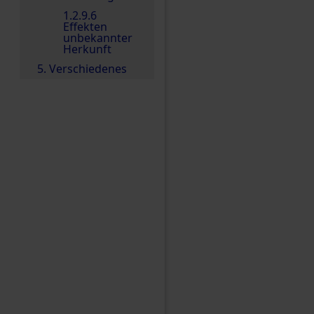
1.2.9.6
Effekten
unbekannter
Herkunft
5. Verschiedenes