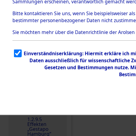
dem KZ
Sammlungen erscheinen, verantwortlich gemacht wer
Dachau
Bitte
kontaktieren
Sie uns, wenn Sie beispielsweiser al
1.2.9.2
Effekten aus
bestimmter personenbezogener Daten nicht zustimme
dem KZ
Dachau,
Sie möchten mehr über die Datenrichtlinie der Arolsen
Bayerisches
Landesentsch
ädigungsamt
1.2.9.3
Einverständniserklärung: Hiermit erkläre ich 
Effekten aus
Daten ausschließlich für wissenschaftliche
dem KZ
Einen Kommentar schr
Neuengamm
Gesetzen und Bestimmungen nutze. Mir
e
Bestim
Dokument
e
1.2.9.4
Effekten nicht
identifizierter
Eigentümer
1.2.9.5
Effekten
„Gestapo
Hamburg“