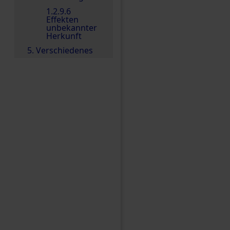
1.2.9.6
Effekten
unbekannter
Herkunft
5. Verschiedenes