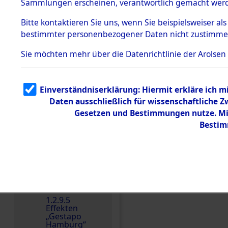
dem KZ
Sammlungen erscheinen, verantwortlich gemacht wer
Dachau
Bitte
kontaktieren
Sie uns, wenn Sie beispielsweiser al
1.2.9.2
Effekten aus
bestimmter personenbezogener Daten nicht zustimme
dem KZ
Dachau,
Sie möchten mehr über die Datenrichtlinie der Arolsen
Bayerisches
Landesentsch
ädigungsamt
1.2.9.3
Einverständniserklärung: Hiermit erkläre ich 
Effekten aus
Daten ausschließlich für wissenschaftliche
dem KZ
Einen Kommentar schr
Neuengamm
Gesetzen und Bestimmungen nutze. Mir
e
Bestim
Dokument
e
1.2.9.4
Effekten nicht
identifizierter
Eigentümer
1.2.9.5
Effekten
„Gestapo
Hamburg“