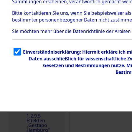
dem KZ
Sammlungen erscheinen, verantwortlich gemacht wer
Dachau
Bitte
kontaktieren
Sie uns, wenn Sie beispielsweiser al
1.2.9.2
Effekten aus
bestimmter personenbezogener Daten nicht zustimme
dem KZ
Dachau,
Sie möchten mehr über die Datenrichtlinie der Arolsen
Bayerisches
Landesentsch
ädigungsamt
1.2.9.3
Einverständniserklärung: Hiermit erkläre ich 
Effekten aus
Daten ausschließlich für wissenschaftliche
dem KZ
Einen Kommentar schr
Neuengamm
Gesetzen und Bestimmungen nutze. Mir
e
Bestim
Dokument
e
1.2.9.4
Effekten nicht
identifizierter
Eigentümer
1.2.9.5
Effekten
„Gestapo
Hamburg“