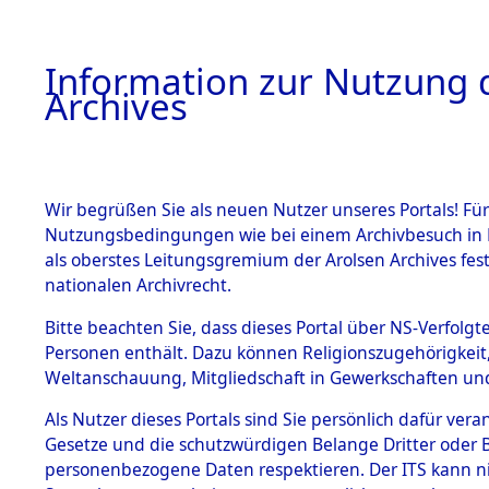
Information zur Nutzung d
Archives
HOME
BESTANDSBESCHREIBUNG
ARCHIVAL
Wir begrüßen Sie als neuen Nutzer unseres Portals! Für
Nutzungsbedingungen wie bei einem Archivbesuch in B
als oberstes Leitungsgremium der Arolsen Archives f
BESTÄNDE
0001 (108
nationalen Archivrecht.
1.
Bitte beachten Sie, dass dieses Portal über NS-Verfolgte
Inhaftierungsdoku
Personen enthält. Dazu können Religionszugehörigkeit,
mente
Weltanschauung, Mitgliedschaft in Gewerkschaften und 
1.2.9 Beim ITS
verwahrte
Als Nutzer dieses Portals sind Sie persönlich dafür vera
Effekten
Gesetze und die schutzwürdigen Belange Dritter oder B
1.2.9.1
personenbezogene Daten respektieren. Der ITS kann nic
Effekten aus