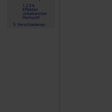
1.2.9.6
Effekten
unbekannter
Herkunft
5. Verschiedenes