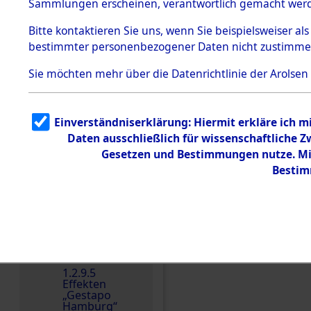
dem KZ
Sammlungen erscheinen, verantwortlich gemacht wer
Dachau
Bitte
kontaktieren
Sie uns, wenn Sie beispielsweiser al
1.2.9.2
Effekten aus
bestimmter personenbezogener Daten nicht zustimme
dem KZ
Dachau,
Sie möchten mehr über die Datenrichtlinie der Arolsen
Bayerisches
Landesentsch
ädigungsamt
1.2.9.3
Einverständniserklärung: Hiermit erkläre ich 
Effekten aus
Daten ausschließlich für wissenschaftliche
dem KZ
Einen Kommentar schr
Neuengamm
Gesetzen und Bestimmungen nutze. Mir
e
Bestim
Dokument
e
1.2.9.4
Effekten nicht
identifizierter
Eigentümer
1.2.9.5
Effekten
„Gestapo
Hamburg“