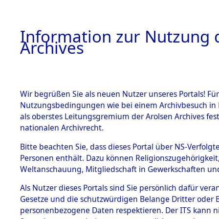
Information zur Nutzung d
Archives
HOME
BESTANDSBESCHREIBUNG
ARCHIVAL
Wir begrüßen Sie als neuen Nutzer unseres Portals! Für
Nutzungsbedingungen wie bei einem Archivbesuch in B
als oberstes Leitungsgremium der Arolsen Archives f
BESTÄNDE
0002 (108
nationalen Archivrecht.
1.
Bitte beachten Sie, dass dieses Portal über NS-Verfolgte
Inhaftierungsdoku
Personen enthält. Dazu können Religionszugehörigkeit,
mente
Weltanschauung, Mitgliedschaft in Gewerkschaften und 
1.2.9 Beim ITS
verwahrte
Als Nutzer dieses Portals sind Sie persönlich dafür vera
Effekten
Gesetze und die schutzwürdigen Belange Dritter oder B
1.2.9.1
personenbezogene Daten respektieren. Der ITS kann nic
Effekten aus