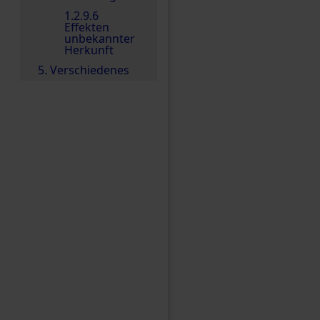
1.2.9.6
Effekten
unbekannter
Herkunft
5. Verschiedenes