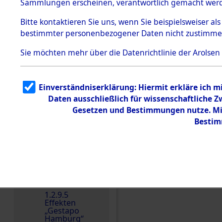
dem KZ
Sammlungen erscheinen, verantwortlich gemacht wer
Dachau
Bitte
kontaktieren
Sie uns, wenn Sie beispielsweiser al
1.2.9.2
Effekten aus
bestimmter personenbezogener Daten nicht zustimme
dem KZ
Dachau,
Sie möchten mehr über die Datenrichtlinie der Arolsen
Bayerisches
Landesentsch
ädigungsamt
1.2.9.3
Einverständniserklärung: Hiermit erkläre ich 
Effekten aus
Daten ausschließlich für wissenschaftliche
dem KZ
Neuengamm
Gesetzen und Bestimmungen nutze. Mir
e
Bestim
Dokument
e
1.2.9.4
Effekten nicht
identifizierter
Einen Kommentar schr
Eigentümer
1.2.9.5
Effekten
„Gestapo
Hamburg“