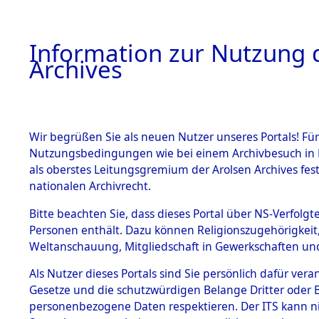
Information zur Nutzung d
Archives
HOME
BESTANDSBESCHREIBUNG
ARCHIVAL
Wir begrüßen Sie als neuen Nutzer unseres Portals! Für
Nutzungsbedingungen wie bei einem Archivbesuch in B
als oberstes Leitungsgremium der Arolsen Archives f
BESTÄNDE
0004 (108
nationalen Archivrecht.
1.
Bitte beachten Sie, dass dieses Portal über NS-Verfolgte
Inhaftierungsdoku
Personen enthält. Dazu können Religionszugehörigkeit,
mente
Weltanschauung, Mitgliedschaft in Gewerkschaften und 
1.2.9 Beim ITS
verwahrte
Als Nutzer dieses Portals sind Sie persönlich dafür vera
Effekten
Gesetze und die schutzwürdigen Belange Dritter oder B
1.2.9.1
personenbezogene Daten respektieren. Der ITS kann nic
Effekten aus