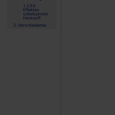
1.2.9.6
Effekten
unbekannter
Herkunft
5. Verschiedenes