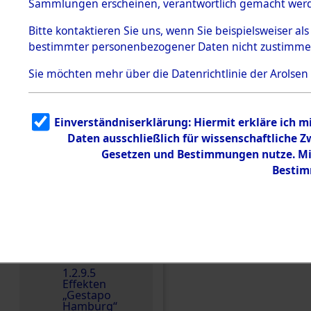
dem KZ
Sammlungen erscheinen, verantwortlich gemacht wer
Dachau
Bitte
kontaktieren
Sie uns, wenn Sie beispielsweiser al
1.2.9.2
Effekten aus
bestimmter personenbezogener Daten nicht zustimme
dem KZ
Dachau,
Sie möchten mehr über die Datenrichtlinie der Arolsen
Bayerisches
Landesentsch
ädigungsamt
1.2.9.3
Einverständniserklärung: Hiermit erkläre ich 
Effekten aus
Daten ausschließlich für wissenschaftliche
dem KZ
Neuengamm
Gesetzen und Bestimmungen nutze. Mir
e
Bestim
Dokument
e
1.2.9.4
Effekten nicht
Einen Kommentar schr
identifizierter
Eigentümer
1.2.9.5
Effekten
„Gestapo
Hamburg“