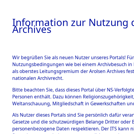
Information zur Nutzung d
Archives
HOME
BESTANDSBESCHREIBUNG
ARCHIVAL
Wir begrüßen Sie als neuen Nutzer unseres Portals! Für
Nutzungsbedingungen wie bei einem Archivbesuch in B
als oberstes Leitungsgremium der Arolsen Archives f
BESTÄNDE
0003 (108
nationalen Archivrecht.
1.
Bitte beachten Sie, dass dieses Portal über NS-Verfolgte
Inhaftierungsdoku
Personen enthält. Dazu können Religionszugehörigkeit,
mente
Weltanschauung, Mitgliedschaft in Gewerkschaften und 
1.2.9 Beim ITS
verwahrte
Als Nutzer dieses Portals sind Sie persönlich dafür vera
Effekten
Gesetze und die schutzwürdigen Belange Dritter oder B
1.2.9.1
personenbezogene Daten respektieren. Der ITS kann nic
Effekten aus