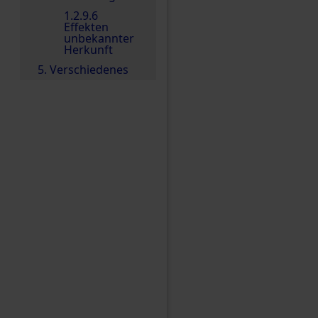
1.2.9.6
Effekten
unbekannter
Herkunft
5. Verschiedenes