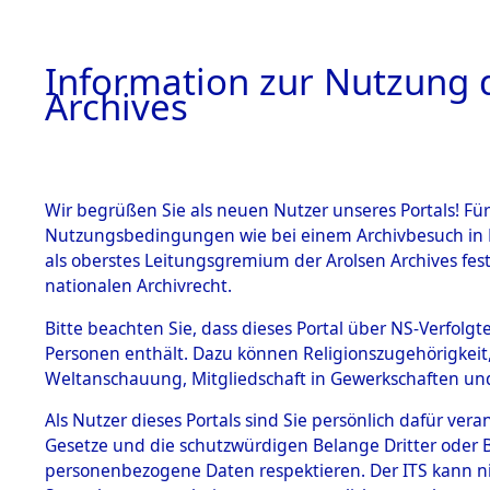
Information zur Nutzung d
Archives
HOME
BESTANDSBESCHREIBUNG
ARCHIVAL
Wir begrüßen Sie als neuen Nutzer unseres Portals! Für
Nutzungsbedingungen wie bei einem Archivbesuch in B
als oberstes Leitungsgremium der Arolsen Archives f
BESTÄNDE
0010 (108
nationalen Archivrecht.
1.
Bitte beachten Sie, dass dieses Portal über NS-Verfolgte
Inhaftierungsdoku
Personen enthält. Dazu können Religionszugehörigkeit,
mente
Weltanschauung, Mitgliedschaft in Gewerkschaften und 
1.2.9 Beim ITS
verwahrte
Als Nutzer dieses Portals sind Sie persönlich dafür vera
Effekten
Gesetze und die schutzwürdigen Belange Dritter oder B
1.2.9.1
personenbezogene Daten respektieren. Der ITS kann nic
Effekten aus