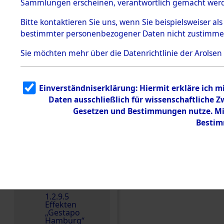
dem KZ
Sammlungen erscheinen, verantwortlich gemacht wer
Dachau
Bitte
kontaktieren
Sie uns, wenn Sie beispielsweiser al
1.2.9.2
Effekten aus
bestimmter personenbezogener Daten nicht zustimme
dem KZ
Dachau,
Sie möchten mehr über die Datenrichtlinie der Arolsen
Bayerisches
Landesentsch
ädigungsamt
1.2.9.3
Einverständniserklärung: Hiermit erkläre ich 
Effekten aus
Einen Kommentar schr
Daten ausschließlich für wissenschaftliche
dem KZ
Neuengamm
Gesetzen und Bestimmungen nutze. Mir
e
Bestim
Dokument
e
1.2.9.4
Effekten nicht
identifizierter
Eigentümer
1.2.9.5
Effekten
„Gestapo
Hamburg“