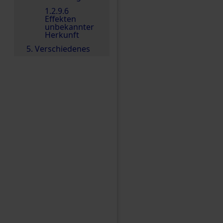
1.2.9.6
Effekten
unbekannter
Herkunft
5. Verschiedenes