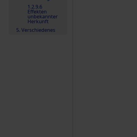
1.2.9.6
Effekten
unbekannter
Herkunft
5. Verschiedenes