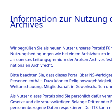
Information zur Nutzung d
Archives
HOME
BESTANDSBESCHREIBUNG
ARCHIVAL
Wir begrüßen Sie als neuen Nutzer unseres Portals! Für
Nutzungsbedingungen wie bei einem Archivbesuch in B
als oberstes Leitungsgremium der Arolsen Archives f
BESTÄNDE
0004 (108
nationalen Archivrecht.
1.
Bitte beachten Sie, dass dieses Portal über NS-Verfolgte
Inhaftierungsdoku
Personen enthält. Dazu können Religionszugehörigkeit,
mente
Weltanschauung, Mitgliedschaft in Gewerkschaften und 
1.2.9 Beim ITS
verwahrte
Als Nutzer dieses Portals sind Sie persönlich dafür vera
Effekten
Gesetze und die schutzwürdigen Belange Dritter oder B
1.2.9.1
personenbezogene Daten respektieren. Der ITS kann nic
Effekten aus