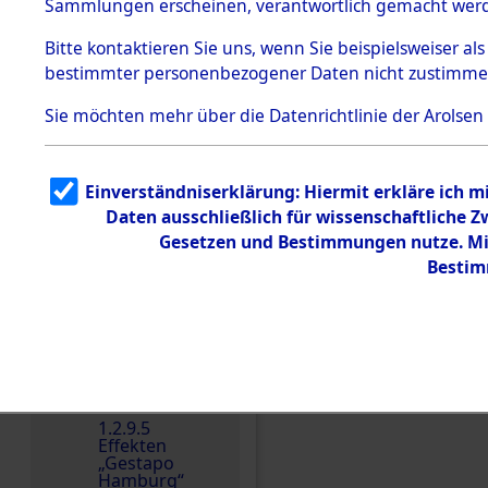
dem KZ
Sammlungen erscheinen, verantwortlich gemacht wer
Dachau
Bitte
kontaktieren
Sie uns, wenn Sie beispielsweiser al
1.2.9.2
Effekten aus
bestimmter personenbezogener Daten nicht zustimme
dem KZ
Dachau,
Sie möchten mehr über die Datenrichtlinie der Arolsen
Bayerisches
Landesentsch
ädigungsamt
1.2.9.3
Einverständniserklärung: Hiermit erkläre ich 
Effekten aus
Einen Kommentar schr
Daten ausschließlich für wissenschaftliche
dem KZ
Neuengamm
Gesetzen und Bestimmungen nutze. Mir
e
Bestim
Dokument
e
1.2.9.4
Effekten nicht
identifizierter
Eigentümer
1.2.9.5
Effekten
„Gestapo
Hamburg“