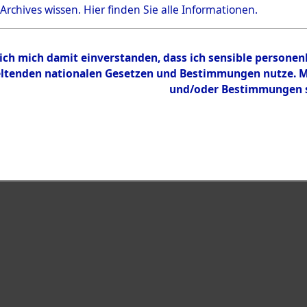
Bestand
 Archives wissen.
Hier
finden Sie alle Informationen.
Dokumente
 ich mich damit einverstanden, dass ich sensible persone
tenden nationalen Gesetzen und Bestimmungen nutze. Mir
und/oder Bestimmungen st
eiben →
0007 (108006512)