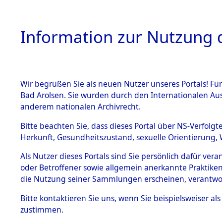
Information zur Nutzung d
Wir begrüßen Sie als neuen Nutzer unseres Portals! Fü
HOME
BESTANDSB
Bad Arolsen. Sie wurden durch den Internationalen Au
anderem nationalen Archivrecht.
BESTÄNDE
0007 (108
Bitte beachten Sie, dass dieses Portal über NS-Verfolgt
Herkunft, Gesundheitszustand, sexuelle Orientierung, 
1.
Inhaftierungsdoku
Als Nutzer dieses Portals sind Sie persönlich dafür ver
mente
oder Betroffener sowie allgemein anerkannte Praktiken
1.2.9 Beim ITS
die Nutzung seiner Sammlungen erscheinen, verantwo
verwahrte
Effekten
Bitte
kontaktieren
Sie uns, wenn Sie beispielsweiser a
1.2.9.1
zustimmen.
Effekten aus