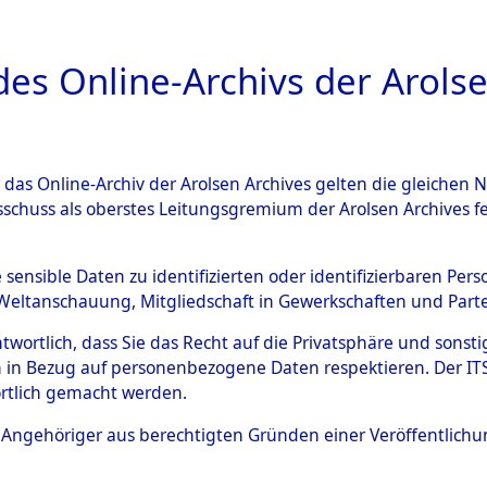
a
A
es Online-Archivs der Arolse
DIGITAL COLLEC
r das Online-Archiv der Arolsen Archives gelten die gleiche
ESCHREIBUNG
ARCHIVALE
ÜBERSICHT
BILD
sschuss als oberstes Leitungsgremium der Arolsen Archives 
006512)
e sensible Daten zu identifizierten oder identifizierbaren Pe
Weltanschauung, Mitgliedschaft in Gewerkschaften und Partei
antwortlich, dass Sie das Recht auf die Privatsphäre und sons
0007 (108006512)
 in Bezug auf personenbezogene Daten respektieren. Der ITS k
rtlich gemacht werden.
Person
HAGA, JORI
ls Angehöriger aus berechtigten Gründen einer Veröffentlic