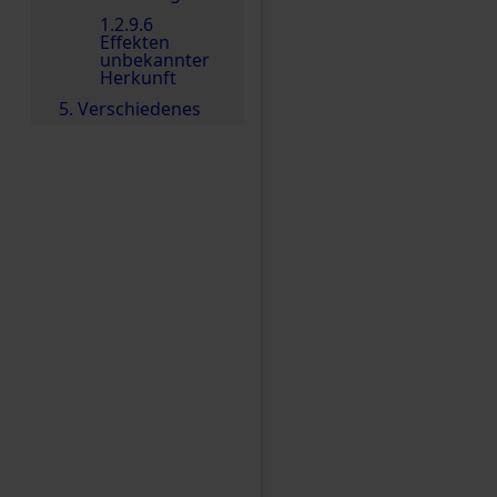
1.2.9.6
Effekten
unbekannter
Herkunft
5. Verschiedenes