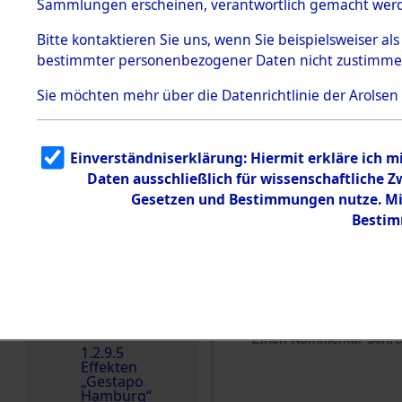
dem KZ
Sammlungen erscheinen, verantwortlich gemacht wer
Dachau
Bitte
kontaktieren
Sie uns, wenn Sie beispielsweiser al
1.2.9.2
Effekten aus
bestimmter personenbezogener Daten nicht zustimme
dem KZ
Dachau,
Sie möchten mehr über die Datenrichtlinie der Arolsen
Bayerisches
Landesentsch
ädigungsamt
1.2.9.3
Einverständniserklärung: Hiermit erkläre ich 
Effekten aus
Daten ausschließlich für wissenschaftliche
dem KZ
Neuengamm
Gesetzen und Bestimmungen nutze. Mir
e
Bestim
Dokument
e
1.2.9.4
Effekten nicht
identifizierter
Eigentümer
Einen Kommentar schr
1.2.9.5
Effekten
„Gestapo
Hamburg“