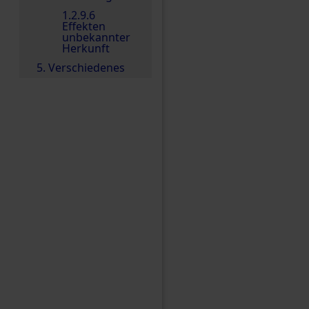
1.2.9.6
Effekten
unbekannter
Herkunft
5. Verschiedenes