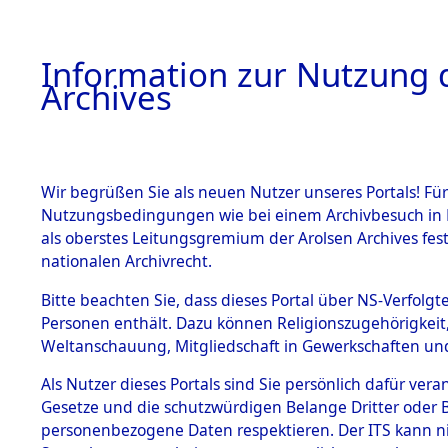
Information zur Nutzung d
Archives
HOME
BESTANDSBESCHREIBUNG
ARCHIVAL
Wir begrüßen Sie als neuen Nutzer unseres Portals! Für
Nutzungsbedingungen wie bei einem Archivbesuch in B
als oberstes Leitungsgremium der Arolsen Archives f
BESTÄNDE
0003 (108
nationalen Archivrecht.
1.
Bitte beachten Sie, dass dieses Portal über NS-Verfolgte
Inhaftierungsdoku
Personen enthält. Dazu können Religionszugehörigkeit,
mente
Weltanschauung, Mitgliedschaft in Gewerkschaften und 
1.2.9 Beim ITS
verwahrte
Als Nutzer dieses Portals sind Sie persönlich dafür vera
Effekten
Gesetze und die schutzwürdigen Belange Dritter oder B
1.2.9.1
personenbezogene Daten respektieren. Der ITS kann nic
Effekten aus